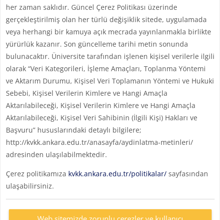
her zaman saklıdır. Güncel Çerez Politikası üzerinde
gerçekleştirilmiş olan her türlü değişiklik sitede, uygulamada
veya herhangi bir kamuya açık mecrada yayınlanmakla birlikte
yürürlük kazanır. Son güncelleme tarihi metin sonunda
bulunacaktır. Üniversite tarafından işlenen kişisel verilerle ilgili
olarak “Veri Kategorileri, İşleme Amaçları, Toplanma Yöntemi
ve Aktarım Durumu, Kişisel Veri Toplamanın Yöntemi ve Hukuki
Sebebi, Kişisel Verilerin Kimlere ve Hangi Amaçla
Aktarılabileceği, Kişisel Verilerin Kimlere ve Hangi Amaçla
Aktarılabileceği, Kişisel Veri Sahibinin (İlgili Kişi) Hakları ve
Başvuru” hususlarındaki detaylı bilgilere;
http://kvkk.ankara.edu.tr/anasayfa/aydinlatma-metinleri/
adresinden ulaşılabilmektedir.
Çerez politikamıza
kvkk.ankara.edu.tr/politikalar/
sayfasından
ulaşabilirsiniz.
Web sitemizde zorunlu çerezler ve kullanıcı