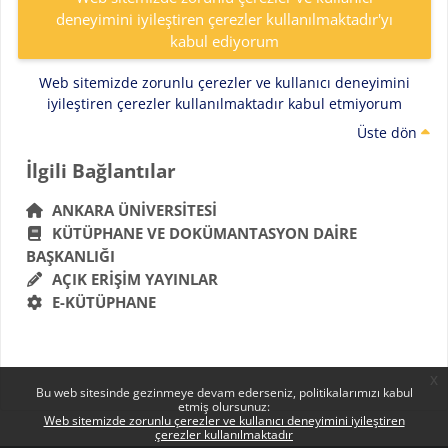
deneyimini iyileştiren çerezler kullanılmaktadır'yı
kabul ediyorum
Web sitemizde zorunlu çerezler ve kullanıcı deneyimini
iyileştiren çerezler kullanılmaktadır kabul etmiyorum
Üste dön
Bloklar
İlgili Bağlantılar 'yı atla
İlgili Bağlantılar
ANKARA ÜNIVERSITESI
KÜTÜPHANE VE DOKÜMANTASYON DAIRE
BAŞKANLIĞI
AÇIK ERIŞIM YAYINLAR
E-KÜTÜPHANE
x
Bu web sitesinde gezinmeye devam ederseniz, politikalarımızı kabul
etmiş olursunuz:
Web sitemizde zorunlu çerezler ve kullanıcı deneyimini iyileştiren
çerezler kullanılmaktadır