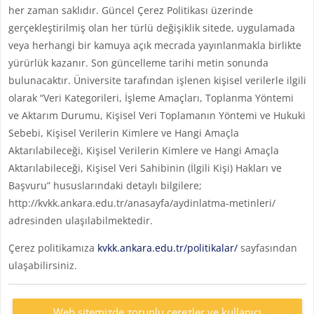
her zaman saklıdır. Güncel Çerez Politikası üzerinde
gerçekleştirilmiş olan her türlü değişiklik sitede, uygulamada
veya herhangi bir kamuya açık mecrada yayınlanmakla birlikte
yürürlük kazanır. Son güncelleme tarihi metin sonunda
bulunacaktır. Üniversite tarafından işlenen kişisel verilerle ilgili
olarak “Veri Kategorileri, İşleme Amaçları, Toplanma Yöntemi
ve Aktarım Durumu, Kişisel Veri Toplamanın Yöntemi ve Hukuki
Sebebi, Kişisel Verilerin Kimlere ve Hangi Amaçla
Aktarılabileceği, Kişisel Verilerin Kimlere ve Hangi Amaçla
Aktarılabileceği, Kişisel Veri Sahibinin (İlgili Kişi) Hakları ve
Başvuru” hususlarındaki detaylı bilgilere;
http://kvkk.ankara.edu.tr/anasayfa/aydinlatma-metinleri/
adresinden ulaşılabilmektedir.
Çerez politikamıza
kvkk.ankara.edu.tr/politikalar/
sayfasından
ulaşabilirsiniz.
Web sitemizde zorunlu çerezler ve kullanıcı