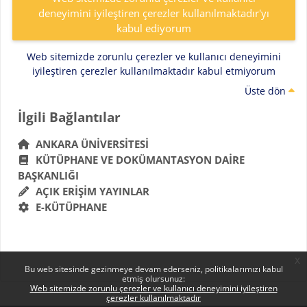
deneyimini iyileştiren çerezler kullanılmaktadır'yı
kabul ediyorum
Web sitemizde zorunlu çerezler ve kullanıcı deneyimini
iyileştiren çerezler kullanılmaktadır kabul etmiyorum
Üste dön
Bloklar
İlgili Bağlantılar 'yı atla
İlgili Bağlantılar
ANKARA ÜNIVERSITESI
KÜTÜPHANE VE DOKÜMANTASYON DAIRE
BAŞKANLIĞI
AÇIK ERIŞIM YAYINLAR
E-KÜTÜPHANE
x
Bu web sitesinde gezinmeye devam ederseniz, politikalarımızı kabul
etmiş olursunuz:
Web sitemizde zorunlu çerezler ve kullanıcı deneyimini iyileştiren
çerezler kullanılmaktadır