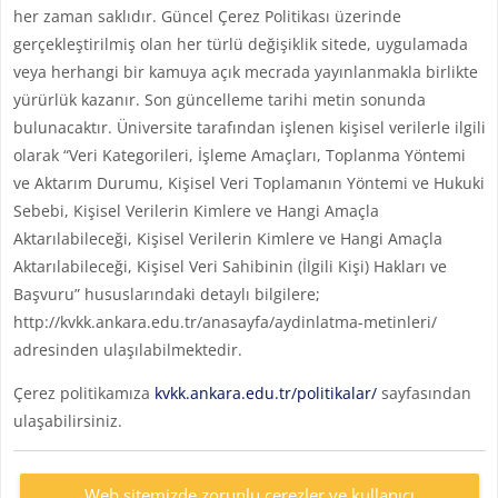
her zaman saklıdır. Güncel Çerez Politikası üzerinde
gerçekleştirilmiş olan her türlü değişiklik sitede, uygulamada
veya herhangi bir kamuya açık mecrada yayınlanmakla birlikte
yürürlük kazanır. Son güncelleme tarihi metin sonunda
bulunacaktır. Üniversite tarafından işlenen kişisel verilerle ilgili
olarak “Veri Kategorileri, İşleme Amaçları, Toplanma Yöntemi
ve Aktarım Durumu, Kişisel Veri Toplamanın Yöntemi ve Hukuki
Sebebi, Kişisel Verilerin Kimlere ve Hangi Amaçla
Aktarılabileceği, Kişisel Verilerin Kimlere ve Hangi Amaçla
Aktarılabileceği, Kişisel Veri Sahibinin (İlgili Kişi) Hakları ve
Başvuru” hususlarındaki detaylı bilgilere;
http://kvkk.ankara.edu.tr/anasayfa/aydinlatma-metinleri/
adresinden ulaşılabilmektedir.
Çerez politikamıza
kvkk.ankara.edu.tr/politikalar/
sayfasından
ulaşabilirsiniz.
Web sitemizde zorunlu çerezler ve kullanıcı