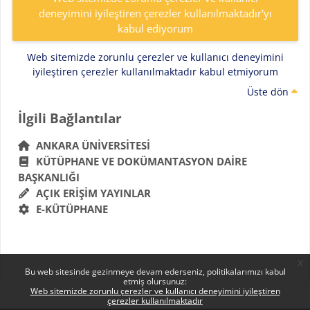
deneyimini iyileştiren çerezler kullanılmaktadır'yı
kabul ediyorum
Web sitemizde zorunlu çerezler ve kullanıcı deneyimini
iyileştiren çerezler kullanılmaktadır kabul etmiyorum
Üste dön
Bloklar
İlgili Bağlantılar 'yı atla
İlgili Bağlantılar
ANKARA ÜNIVERSITESI
KÜTÜPHANE VE DOKÜMANTASYON DAIRE
BAŞKANLIĞI
AÇIK ERIŞIM YAYINLAR
E-KÜTÜPHANE
x
Bu web sitesinde gezinmeye devam ederseniz, politikalarımızı kabul
etmiş olursunuz:
Web sitemizde zorunlu çerezler ve kullanıcı deneyimini iyileştiren
çerezler kullanılmaktadır