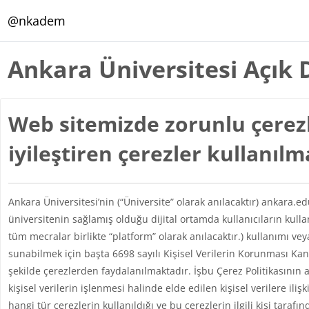
Ana içeriğe git
@nkadem
Ankara Üniversitesi Açık 
Web sitemizde zorunlu çerezl
iyileştiren çerezler kullanıl
Ankara Üniversitesi’nin (“Üniversite” olarak anılacaktır) ankara.e
üniversitenin sağlamış olduğu dijital ortamda kullanıcıların kul
tüm mecralar birlikte “platform” olarak anılacaktır.) kullanımı vey
sunabilmek için başta 6698 sayılı Kişisel Verilerin Korunması 
şekilde çerezlerden faydalanılmaktadır. İşbu Çerez Politikasının 
kişisel verilerin işlenmesi halinde elde edilen kişisel verilere iliş
hangi tür çerezlerin kullanıldığı ve bu çerezlerin ilgili kişi taraf