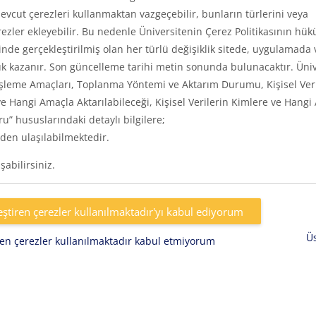
vcut çerezleri kullanmaktan vazgeçebilir, bunların türlerini veya
rezler ekleyebilir. Bu nedenle Üniversitenin Çerez Politikasının hük
inde gerçekleştirilmiş olan her türlü değişiklik sitede, uygulamada 
k kazanır. Son güncelleme tarihi metin sonunda bulunacaktır. Üniv
eri, İşleme Amaçları, Toplanma Yöntemi ve Aktarım Durumu, Kişisel Ver
e Hangi Amaçla Aktarılabileceği, Kişisel Verilerin Kimlere ve Hangi
uru” hususlarındaki detaylı bilgilere;
den ulaşılabilmektedir.
abilirsiniz.
eştiren çerezler kullanılmaktadır'yı kabul ediyorum
Ü
iren çerezler kullanılmaktadır kabul etmiyorum