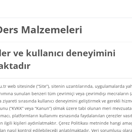
Ders Malzemeleri
er ve kullanıcı deneyimini
maktadır
du.tr web sitesinde (“Site”), sitenin uzantılarında, uygulamalarda ya
lanımına sunulan benzeri tüm çevrimiçi veya çevrimdışı mecraların (
a ziyareti sırasında kullanıcı deneyimini geliştirmek ve gerekli hizm
Kanunu (“KVKK” veya “Kanun”) olmak üzere tabi olunan meri mevzuat
amacı, platformların kullanımı esnasında faydalanılan çerezler vasıt
kin ilgili kişileri aydınlatmaktır. Çerez Politikası metninde hangi ama
ından nasıl kontrol edilebileceği anlatılmaktadır. Veri sorumlusu olar