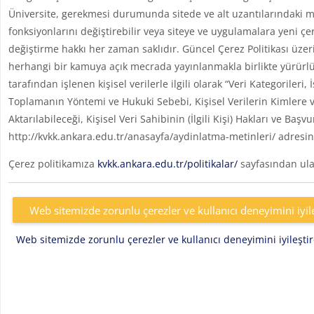
Üniversite, gerekmesi durumunda sitede ve alt uzantılarındaki me
fonksiyonlarını değiştirebilir veya siteye ve uygulamalara yeni çe
değiştirme hakkı her zaman saklıdır. Güncel Çerez Politikası üzer
herhangi bir kamuya açık mecrada yayınlanmakla birlikte yürürlü
tarafından işlenen kişisel verilerle ilgili olarak “Veri Kategoril
Toplamanın Yöntemi ve Hukuki Sebebi, Kişisel Verilerin Kimlere v
Aktarılabileceği, Kişisel Veri Sahibinin (İlgili Kişi) Hakları ve Başv
http://kvkk.ankara.edu.tr/anasayfa/aydinlatma-metinleri/ adresin
Çerez politikamıza
kvkk.ankara.edu.tr/politikalar/
sayfasından ulaş
Web sitemizde zorunlu çerezler ve kullanıcı deneyimini iyil
Web sitemizde zorunlu çerezler ve kullanıcı deneyimini iyileşt