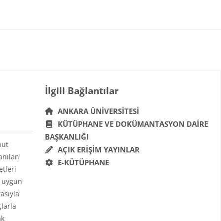
Bloklar
İlgili Bağlantılar 'yı atla
İlgili Bağlantılar
ANKARA ÜNIVERSITESI
KÜTÜPHANE VE DOKÜMANTASYON DAIRE
BAŞKANLIĞI
hut
AÇIK ERIŞIM YAYINLAR
anılan
E-KÜTÜPHANE
etleri
a uygun
asıyla
çlarla
ak