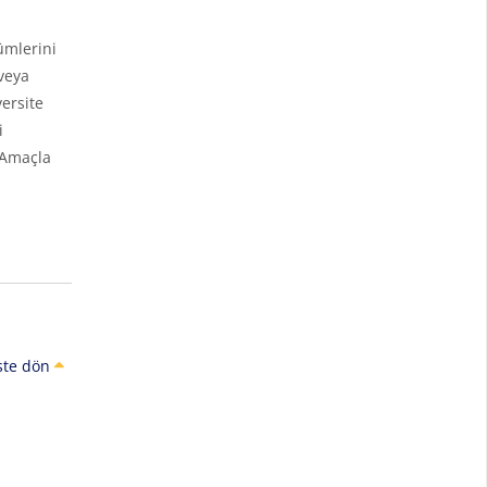
ümlerini
veya
ersite
i
 Amaçla
ste dön