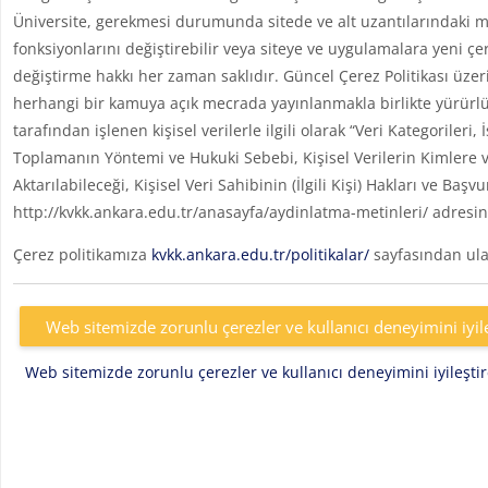
Üniversite, gerekmesi durumunda sitede ve alt uzantılarındaki me
fonksiyonlarını değiştirebilir veya siteye ve uygulamalara yeni çe
değiştirme hakkı her zaman saklıdır. Güncel Çerez Politikası üzer
herhangi bir kamuya açık mecrada yayınlanmakla birlikte yürürlü
tarafından işlenen kişisel verilerle ilgili olarak “Veri Kategoril
Toplamanın Yöntemi ve Hukuki Sebebi, Kişisel Verilerin Kimlere v
Aktarılabileceği, Kişisel Veri Sahibinin (İlgili Kişi) Hakları ve Başv
http://kvkk.ankara.edu.tr/anasayfa/aydinlatma-metinleri/ adresin
Çerez politikamıza
kvkk.ankara.edu.tr/politikalar/
sayfasından ulaş
Web sitemizde zorunlu çerezler ve kullanıcı deneyimini iyil
Web sitemizde zorunlu çerezler ve kullanıcı deneyimini iyileşt