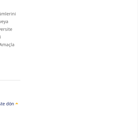
ümlerini
veya
ersite
i
 Amaçla
ste dön