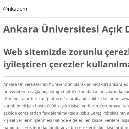
Ana içeriğe git
@nkadem
Ankara Üniversitesi Açık 
Web sitemizde zorunlu çerezl
iyileştiren çerezler kullanıl
Ankara Üniversitesi’nin (“Üniversite” olarak anılacaktır) ankara.e
üniversitenin sağlamış olduğu dijital ortamda kullanıcıların kul
tüm mecralar birlikte “platform” olarak anılacaktır.) kullanımı vey
sunabilmek için başta 6698 sayılı Kişisel Verilerin Korunması 
şekilde çerezlerden faydalanılmaktadır. İşbu Çerez Politikasının 
kişisel verilerin işlenmesi halinde elde edilen kişisel verilere iliş
hangi tür çerezlerin kullanıldığı ve bu çerezlerin ilgili kişi taraf