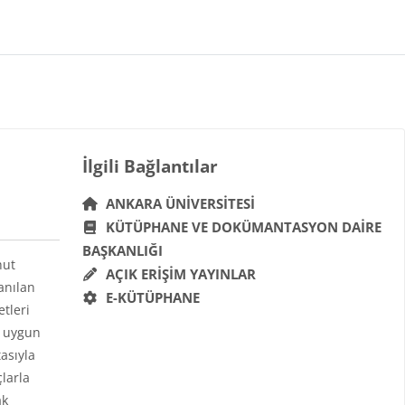
Bloklar
İlgili Bağlantılar 'yı atla
İlgili Bağlantılar
ANKARA ÜNIVERSITESI
KÜTÜPHANE VE DOKÜMANTASYON DAIRE
BAŞKANLIĞI
hut
AÇIK ERIŞIM YAYINLAR
anılan
E-KÜTÜPHANE
etleri
a uygun
asıyla
çlarla
ak