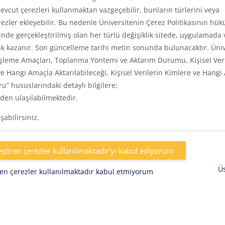
vcut çerezleri kullanmaktan vazgeçebilir, bunların türlerini veya
rezler ekleyebilir. Bu nedenle Üniversitenin Çerez Politikasının hük
inde gerçekleştirilmiş olan her türlü değişiklik sitede, uygulamada 
k kazanır. Son güncelleme tarihi metin sonunda bulunacaktır. Üniv
eri, İşleme Amaçları, Toplanma Yöntemi ve Aktarım Durumu, Kişisel Ver
e Hangi Amaçla Aktarılabileceği, Kişisel Verilerin Kimlere ve Hangi
uru” hususlarındaki detaylı bilgilere;
den ulaşılabilmektedir.
abilirsiniz.
eştiren çerezler kullanılmaktadır'yı kabul ediyorum
Ü
iren çerezler kullanılmaktadır kabul etmiyorum