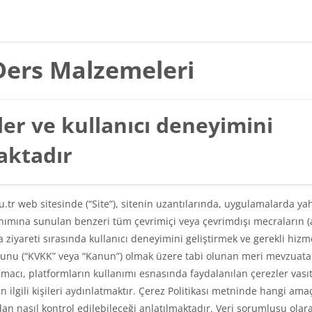
Ders Malzemeleri
er ve kullanıcı deneyimini
maktadır
du.tr web sitesinde (“Site”), sitenin uzantılarında, uygulamalarda ya
lanımına sunulan benzeri tüm çevrimiçi veya çevrimdışı mecraların (
a ziyareti sırasında kullanıcı deneyimini geliştirmek ve gerekli hizm
Kanunu (“KVKK” veya “Kanun”) olmak üzere tabi olunan meri mevzuat
amacı, platformların kullanımı esnasında faydalanılan çerezler vasıt
kin ilgili kişileri aydınlatmaktır. Çerez Politikası metninde hangi ama
ından nasıl kontrol edilebileceği anlatılmaktadır. Veri sorumlusu olar