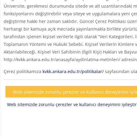
Üniversite, gerekmesi durumunda sitede ve alt uzantılarındaki me
fonksiyonlarını değiştirebilir veya siteye ve uygulamalara yeni çe
değiştirme hakkı her zaman saklıdır. Güncel Çerez Politikası üzer
herhangi bir kamuya açık mecrada yayınlanmakla birlikte yürürlü
tarafından işlenen kişisel verilerle ilgili olarak “Veri Kategoril
Toplamanın Yöntemi ve Hukuki Sebebi, Kişisel Verilerin Kimlere v
Aktarılabileceği, Kişisel Veri Sahibinin (İlgili Kişi) Hakları ve Başv
http://kvkk.ankara.edu.tr/anasayfa/aydinlatma-metinleri/ adresin
Çerez politikamıza
kvkk.ankara.edu.tr/politikalar/
sayfasından ulaş
Web sitemizde zorunlu çerezler ve kullanıcı deneyimini iyil
Web sitemizde zorunlu çerezler ve kullanıcı deneyimini iyileşt