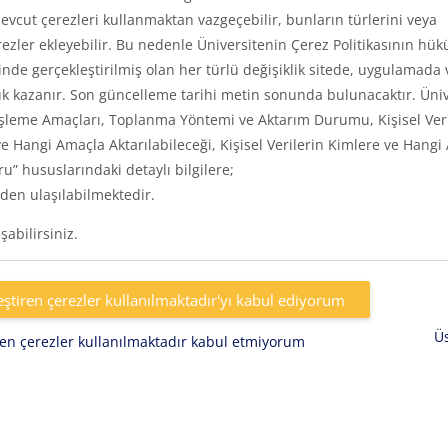
vcut çerezleri kullanmaktan vazgeçebilir, bunların türlerini veya
rezler ekleyebilir. Bu nedenle Üniversitenin Çerez Politikasının hük
inde gerçekleştirilmiş olan her türlü değişiklik sitede, uygulamada 
k kazanır. Son güncelleme tarihi metin sonunda bulunacaktır. Üniv
eri, İşleme Amaçları, Toplanma Yöntemi ve Aktarım Durumu, Kişisel Ver
e Hangi Amaçla Aktarılabileceği, Kişisel Verilerin Kimlere ve Hangi
uru” hususlarındaki detaylı bilgilere;
den ulaşılabilmektedir.
abilirsiniz.
eştiren çerezler kullanılmaktadır'yı kabul ediyorum
Ü
iren çerezler kullanılmaktadır kabul etmiyorum