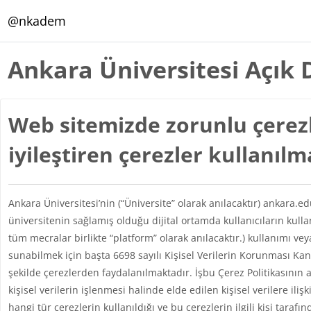
Ana içeriğe git
@nkadem
Ankara Üniversitesi Açık 
Web sitemizde zorunlu çerezl
iyileştiren çerezler kullanıl
Ankara Üniversitesi’nin (“Üniversite” olarak anılacaktır) ankara.e
üniversitenin sağlamış olduğu dijital ortamda kullanıcıların kul
tüm mecralar birlikte “platform” olarak anılacaktır.) kullanımı vey
sunabilmek için başta 6698 sayılı Kişisel Verilerin Korunması 
şekilde çerezlerden faydalanılmaktadır. İşbu Çerez Politikasının 
kişisel verilerin işlenmesi halinde elde edilen kişisel verilere iliş
hangi tür çerezlerin kullanıldığı ve bu çerezlerin ilgili kişi taraf