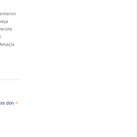
ümlerini
veya
ersite
i
 Amaçla
ste dön