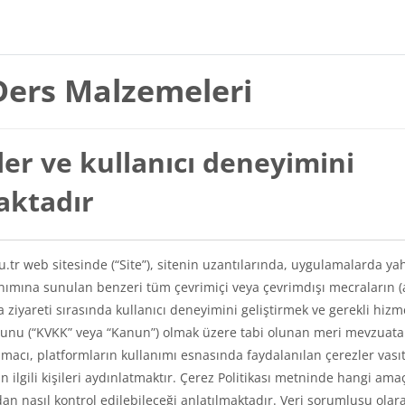
Ders Malzemeleri
er ve kullanıcı deneyimini
maktadır
du.tr web sitesinde (“Site”), sitenin uzantılarında, uygulamalarda ya
lanımına sunulan benzeri tüm çevrimiçi veya çevrimdışı mecraların (
a ziyareti sırasında kullanıcı deneyimini geliştirmek ve gerekli hizm
Kanunu (“KVKK” veya “Kanun”) olmak üzere tabi olunan meri mevzuat
amacı, platformların kullanımı esnasında faydalanılan çerezler vasıt
kin ilgili kişileri aydınlatmaktır. Çerez Politikası metninde hangi ama
ından nasıl kontrol edilebileceği anlatılmaktadır. Veri sorumlusu olar