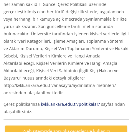
her zaman saklıdır. Güncel Çerez Politikası üzerinde
gerçekleştirilmiş olan her türlü değişiklik sitede, uygulamada
veya herhangi bir kamuya açık mecrada yayınlanmakla birlikte
yürürlük kazanır. Son güncelleme tarihi metin sonunda
bulunacaktır. Üniversite tarafından işlenen kişisel verilerle ilgili
olarak “Veri Kategorileri, İşleme Amaçları, Toplanma Yöntemi
ve Aktarım Durumu, Kişisel Veri Toplamanın Yöntemi ve Hukuki
Sebebi, Kişisel Verilerin Kimlere ve Hangi Amaçla
Aktarılabileceği, Kişisel Verilerin Kimlere ve Hangi Amaçla
Aktarılabileceği, Kişisel Veri Sahibinin (İlgili Kişi) Hakları ve
Başvuru” hususlarındaki detaylı bilgilere;
http://kvkk.ankara.edu.tr/anasayfa/aydinlatma-metinleri/
adresinden ulaşılabilmektedir.
Çerez politikamıza
kvkk.ankara.edu.tr/politikalar/
sayfasından
ulaşabilirsiniz.
Web sitemizde zorunlu çerezler ve kullanıcı