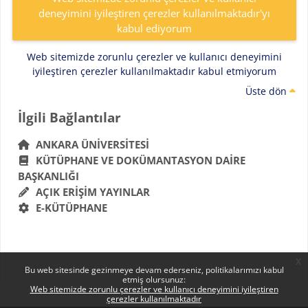
deneyimini iyileştiren çerezler kullanılmaktadır'yı
kabul ediyorum
Web sitemizde zorunlu çerezler ve kullanıcı deneyimini
iyileştiren çerezler kullanılmaktadır kabul etmiyorum
Üste dön
Bloklar
İlgili Bağlantılar 'yı atla
İlgili Bağlantılar
ANKARA ÜNIVERSITESI
KÜTÜPHANE VE DOKÜMANTASYON DAIRE
BAŞKANLIĞI
AÇIK ERIŞIM YAYINLAR
E-KÜTÜPHANE
x
Bu web sitesinde gezinmeye devam ederseniz, politikalarımızı kabul
etmiş olursunuz:
Web sitemizde zorunlu çerezler ve kullanıcı deneyimini iyileştiren
çerezler kullanılmaktadır