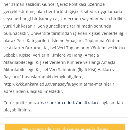
her zaman saklıdır. Güncel Çerez Politikası üzerinde
gerçekleştirilmiş olan her türlü değişiklik sitede, uygulamada
veya herhangi bir kamuya açık mecrada yayınlanmakla birlikte
yürürlük kazanır. Son güncelleme tarihi metin sonunda
bulunacaktır. Üniversite tarafından işlenen kişisel verilerle ilgili
olarak “Veri Kategorileri, İşleme Amaçları, Toplanma Yöntemi
ve Aktarım Durumu, Kişisel Veri Toplamanın Yöntemi ve Hukuki
Sebebi, Kişisel Verilerin Kimlere ve Hangi Amaçla
Aktarılabileceği, Kişisel Verilerin Kimlere ve Hangi Amaçla
Aktarılabileceği, Kişisel Veri Sahibinin (İlgili Kişi) Hakları ve
Başvuru” hususlarındaki detaylı bilgilere;
http://kvkk.ankara.edu.tr/anasayfa/aydinlatma-metinleri/
adresinden ulaşılabilmektedir.
Çerez politikamıza
kvkk.ankara.edu.tr/politikalar/
sayfasından
ulaşabilirsiniz.
Web sitemizde zorunlu çerezler ve kullanıcı