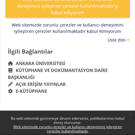
deneyimini iyileştiren çerezler kullanılmaktadır'yı
kabul ediyorum
Web sitemizde zorunlu çerezler ve kullanıcı deneyimini
iyileştiren çerezler kullanılmaktadır kabul etmiyorum
Üste dön
Bloklar
İlgili Bağlantılar 'yı atla
İlgili Bağlantılar
ANKARA ÜNIVERSITESI
KÜTÜPHANE VE DOKÜMANTASYON DAIRE
BAŞKANLIĞI
AÇIK ERIŞIM YAYINLAR
E-KÜTÜPHANE
x
Bu web sitesinde gezinmeye devam ederseniz, politikalarımızı kabul
etmiş olursunuz:
Web sitemizde zorunlu çerezler ve kullanıcı deneyimini iyileştiren
çerezler kullanılmaktadır