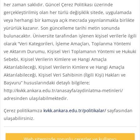
her zaman saklıdır. Güncel Çerez Politikası üzerinde
gerçekleştirilmiş olan her türlü değişiklik sitede, uygulamada
veya herhangi bir kamuya açık mecrada yayınlanmakla birlikte
yürürlük kazanır. Son güncelleme tarihi metin sonunda
bulunacaktır. Üniversite tarafından işlenen kişisel verilerle ilgili
olarak “Veri Kategorileri, İşleme Amaçları, Toplanma Yöntemi
ve Aktarım Durumu, Kişisel Veri Toplamanın Yöntemi ve Hukuki
Sebebi, Kişisel Verilerin Kimlere ve Hangi Amaçla
Aktarılabileceği, Kişisel Verilerin Kimlere ve Hangi Amaçla
Aktarılabileceği, Kişisel Veri Sahibinin (İlgili Kişi) Hakları ve
Başvuru” hususlarındaki detaylı bilgilere;
http://kvkk.ankara.edu.tr/anasayfa/aydinlatma-metinleri/
adresinden ulaşılabilmektedir.
Çerez politikamıza
kvkk.ankara.edu.tr/politikalar/
sayfasından
ulaşabilirsiniz.
Web sitemizde zorunlu çerezler ve kullanıcı