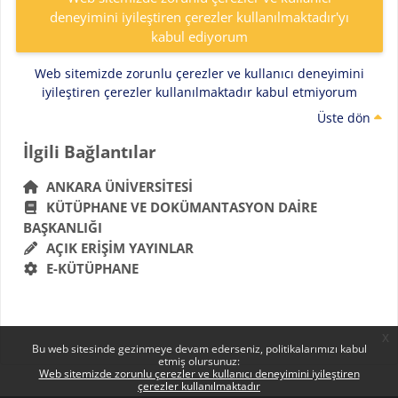
deneyimini iyileştiren çerezler kullanılmaktadır'yı
kabul ediyorum
Web sitemizde zorunlu çerezler ve kullanıcı deneyimini
iyileştiren çerezler kullanılmaktadır kabul etmiyorum
Üste dön
Bloklar
İlgili Bağlantılar 'yı atla
İlgili Bağlantılar
ANKARA ÜNIVERSITESI
KÜTÜPHANE VE DOKÜMANTASYON DAIRE
BAŞKANLIĞI
AÇIK ERIŞIM YAYINLAR
E-KÜTÜPHANE
x
Bu web sitesinde gezinmeye devam ederseniz, politikalarımızı kabul
etmiş olursunuz:
Web sitemizde zorunlu çerezler ve kullanıcı deneyimini iyileştiren
çerezler kullanılmaktadır