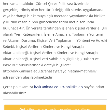
her zaman saklıdır. Güncel Çerez Politikası üzerinde
gerçekleştirilmiş olan her türlü değişiklik sitede, uygulamada
veya herhangi bir kamuya açık mecrada yayınlanmakla birlikte
yürürlük kazanır. Son güncelleme tarihi metin sonunda
bulunacaktır. Üniversite tarafından işlenen kişisel verilerle ilgili
olarak “Veri Kategorileri, İşleme Amaçları, Toplanma Yöntemi
ve Aktarım Durumu, Kişisel Veri Toplamanın Yöntemi ve Hukuki
Sebebi, Kişisel Verilerin Kimlere ve Hangi Amaçla
Aktarılabileceği, Kişisel Verilerin Kimlere ve Hangi Amaçla
Aktarılabileceği, Kişisel Veri Sahibinin (İlgili Kişi) Hakları ve
Başvuru” hususlarındaki detaylı bilgilere;
http://kvkk.ankara.edu.tr/anasayfa/aydinlatma-metinleri/
adresinden ulaşılabilmektedir.
Çerez politikamıza
kvkk.ankara.edu.tr/politikalar/
sayfasından
ulaşabilirsiniz.
Web sitemizde zorunlu çerezler ve kullanıcı