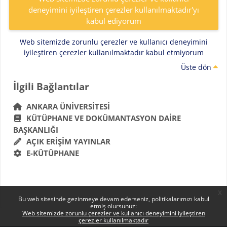
deneyimini iyileştiren çerezler kullanılmaktadır'yı
kabul ediyorum
Web sitemizde zorunlu çerezler ve kullanıcı deneyimini
iyileştiren çerezler kullanılmaktadır kabul etmiyorum
Üste dön
Bloklar
İlgili Bağlantılar 'yı atla
İlgili Bağlantılar
ANKARA ÜNIVERSITESI
KÜTÜPHANE VE DOKÜMANTASYON DAIRE
BAŞKANLIĞI
AÇIK ERIŞIM YAYINLAR
E-KÜTÜPHANE
x
Bu web sitesinde gezinmeye devam ederseniz, politikalarımızı kabul
etmiş olursunuz:
Web sitemizde zorunlu çerezler ve kullanıcı deneyimini iyileştiren
çerezler kullanılmaktadır