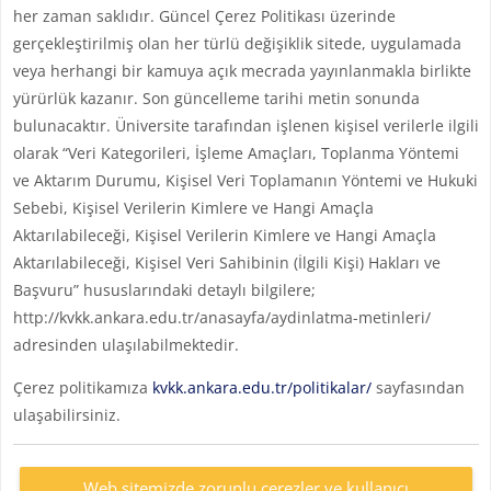
her zaman saklıdır. Güncel Çerez Politikası üzerinde
gerçekleştirilmiş olan her türlü değişiklik sitede, uygulamada
veya herhangi bir kamuya açık mecrada yayınlanmakla birlikte
yürürlük kazanır. Son güncelleme tarihi metin sonunda
bulunacaktır. Üniversite tarafından işlenen kişisel verilerle ilgili
olarak “Veri Kategorileri, İşleme Amaçları, Toplanma Yöntemi
ve Aktarım Durumu, Kişisel Veri Toplamanın Yöntemi ve Hukuki
Sebebi, Kişisel Verilerin Kimlere ve Hangi Amaçla
Aktarılabileceği, Kişisel Verilerin Kimlere ve Hangi Amaçla
Aktarılabileceği, Kişisel Veri Sahibinin (İlgili Kişi) Hakları ve
Başvuru” hususlarındaki detaylı bilgilere;
http://kvkk.ankara.edu.tr/anasayfa/aydinlatma-metinleri/
adresinden ulaşılabilmektedir.
Çerez politikamıza
kvkk.ankara.edu.tr/politikalar/
sayfasından
ulaşabilirsiniz.
Web sitemizde zorunlu çerezler ve kullanıcı