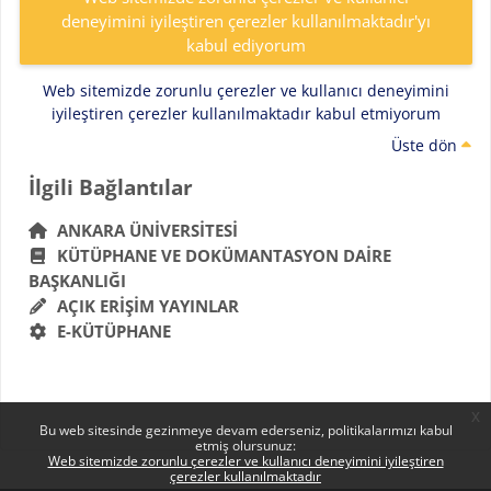
deneyimini iyileştiren çerezler kullanılmaktadır'yı
kabul ediyorum
Web sitemizde zorunlu çerezler ve kullanıcı deneyimini
iyileştiren çerezler kullanılmaktadır kabul etmiyorum
Üste dön
Bloklar
İlgili Bağlantılar 'yı atla
İlgili Bağlantılar
ANKARA ÜNIVERSITESI
KÜTÜPHANE VE DOKÜMANTASYON DAIRE
BAŞKANLIĞI
AÇIK ERIŞIM YAYINLAR
E-KÜTÜPHANE
x
Bu web sitesinde gezinmeye devam ederseniz, politikalarımızı kabul
etmiş olursunuz:
Web sitemizde zorunlu çerezler ve kullanıcı deneyimini iyileştiren
çerezler kullanılmaktadır