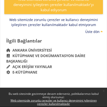
deneyimini iyileştiren çerezler kullanılmaktadır'yı
kabul ediyorum
Web sitemizde zorunlu çerezler ve kullanıcı deneyimini
iyileştiren çerezler kullanılmaktadır kabul etmiyorum
Üste dön
Bloklar
İlgili Bağlantılar 'yı atla
İlgili Bağlantılar
ANKARA ÜNIVERSITESI
KÜTÜPHANE VE DOKÜMANTASYON DAIRE
BAŞKANLIĞI
AÇIK ERIŞIM YAYINLAR
E-KÜTÜPHANE
x
Bu web sitesinde gezinmeye devam ederseniz, politikalarımızı kabul
etmiş olursunuz:
Web sitemizde zorunlu çerezler ve kullanıcı deneyimini iyileştiren
çerezler kullanılmaktadır