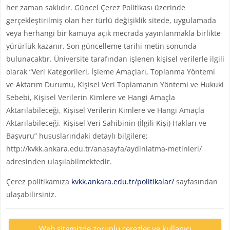
her zaman saklıdır. Güncel Çerez Politikası üzerinde
gerçekleştirilmiş olan her türlü değişiklik sitede, uygulamada
veya herhangi bir kamuya açık mecrada yayınlanmakla birlikte
yürürlük kazanır. Son güncelleme tarihi metin sonunda
bulunacaktır. Üniversite tarafından işlenen kişisel verilerle ilgili
olarak “Veri Kategorileri, İşleme Amaçları, Toplanma Yöntemi
ve Aktarım Durumu, Kişisel Veri Toplamanın Yöntemi ve Hukuki
Sebebi, Kişisel Verilerin Kimlere ve Hangi Amaçla
Aktarılabileceği, Kişisel Verilerin Kimlere ve Hangi Amaçla
Aktarılabileceği, Kişisel Veri Sahibinin (İlgili Kişi) Hakları ve
Başvuru” hususlarındaki detaylı bilgilere;
http://kvkk.ankara.edu.tr/anasayfa/aydinlatma-metinleri/
adresinden ulaşılabilmektedir.
Çerez politikamıza
kvkk.ankara.edu.tr/politikalar/
sayfasından
ulaşabilirsiniz.
Web sitemizde zorunlu çerezler ve kullanıcı