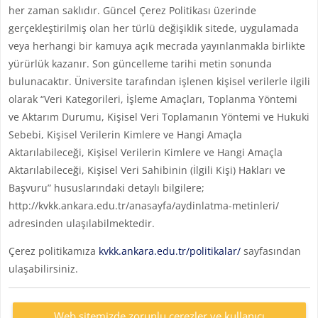
her zaman saklıdır. Güncel Çerez Politikası üzerinde
gerçekleştirilmiş olan her türlü değişiklik sitede, uygulamada
veya herhangi bir kamuya açık mecrada yayınlanmakla birlikte
yürürlük kazanır. Son güncelleme tarihi metin sonunda
bulunacaktır. Üniversite tarafından işlenen kişisel verilerle ilgili
olarak “Veri Kategorileri, İşleme Amaçları, Toplanma Yöntemi
ve Aktarım Durumu, Kişisel Veri Toplamanın Yöntemi ve Hukuki
Sebebi, Kişisel Verilerin Kimlere ve Hangi Amaçla
Aktarılabileceği, Kişisel Verilerin Kimlere ve Hangi Amaçla
Aktarılabileceği, Kişisel Veri Sahibinin (İlgili Kişi) Hakları ve
Başvuru” hususlarındaki detaylı bilgilere;
http://kvkk.ankara.edu.tr/anasayfa/aydinlatma-metinleri/
adresinden ulaşılabilmektedir.
Çerez politikamıza
kvkk.ankara.edu.tr/politikalar/
sayfasından
ulaşabilirsiniz.
Web sitemizde zorunlu çerezler ve kullanıcı