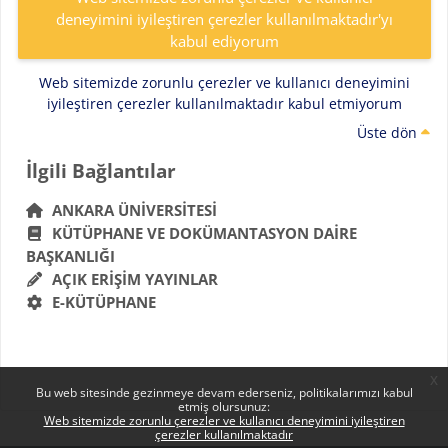
deneyimini iyileştiren çerezler kullanılmaktadır'yı
kabul ediyorum
Web sitemizde zorunlu çerezler ve kullanıcı deneyimini
iyileştiren çerezler kullanılmaktadır kabul etmiyorum
Üste dön
Bloklar
İlgili Bağlantılar 'yı atla
İlgili Bağlantılar
ANKARA ÜNIVERSITESI
KÜTÜPHANE VE DOKÜMANTASYON DAIRE
BAŞKANLIĞI
AÇIK ERIŞIM YAYINLAR
E-KÜTÜPHANE
x
Bu web sitesinde gezinmeye devam ederseniz, politikalarımızı kabul
etmiş olursunuz:
Web sitemizde zorunlu çerezler ve kullanıcı deneyimini iyileştiren
çerezler kullanılmaktadır