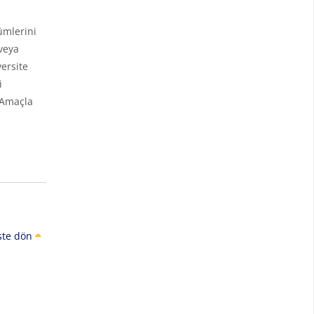
ümlerini
veya
ersite
i
 Amaçla
ste dön