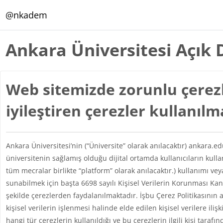
Ana içeriğe git
@nkadem
Ankara Üniversitesi Açık 
Web sitemizde zorunlu çerezl
iyileştiren çerezler kullanıl
Ankara Üniversitesi’nin (“Üniversite” olarak anılacaktır) ankara.e
üniversitenin sağlamış olduğu dijital ortamda kullanıcıların kul
tüm mecralar birlikte “platform” olarak anılacaktır.) kullanımı vey
sunabilmek için başta 6698 sayılı Kişisel Verilerin Korunması 
şekilde çerezlerden faydalanılmaktadır. İşbu Çerez Politikasının 
kişisel verilerin işlenmesi halinde elde edilen kişisel verilere iliş
hangi tür çerezlerin kullanıldığı ve bu çerezlerin ilgili kişi taraf