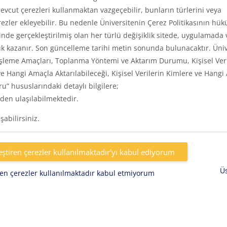
vcut çerezleri kullanmaktan vazgeçebilir, bunların türlerini veya
rezler ekleyebilir. Bu nedenle Üniversitenin Çerez Politikasının hük
inde gerçekleştirilmiş olan her türlü değişiklik sitede, uygulamada 
k kazanır. Son güncelleme tarihi metin sonunda bulunacaktır. Üniv
eri, İşleme Amaçları, Toplanma Yöntemi ve Aktarım Durumu, Kişisel Ver
e Hangi Amaçla Aktarılabileceği, Kişisel Verilerin Kimlere ve Hangi
uru” hususlarındaki detaylı bilgilere;
den ulaşılabilmektedir.
abilirsiniz.
eştiren çerezler kullanılmaktadır'yı kabul ediyorum
Ü
iren çerezler kullanılmaktadır kabul etmiyorum