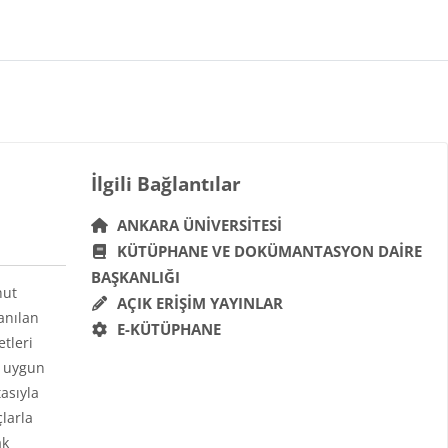
Bloklar
İlgili Bağlantılar 'yı atla
İlgili Bağlantılar
ANKARA ÜNIVERSITESI
KÜTÜPHANE VE DOKÜMANTASYON DAIRE
BAŞKANLIĞI
hut
AÇIK ERIŞIM YAYINLAR
anılan
E-KÜTÜPHANE
etleri
a uygun
asıyla
çlarla
ak