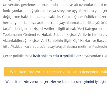
Üniversite, gerekmesi durumunda sitede ve alt uzantılarındaki me
fonksiyonlarını değiştirebilir veya siteye ve uygulamalara yeni çe
değiştirme hakkı her zaman saklıdır. Güncel Çerez Politikası üzer
herhangi bir kamuya açık mecrada yayınlanmakla birlikte yürürlü
tarafından işlenen kişisel verilerle ilgili olarak “Veri Kategoril
Toplamanın Yöntemi ve Hukuki Sebebi, Kişisel Verilerin Kimlere v
Aktarılabileceği, Kişisel Veri Sahibinin (İlgili Kişi) Hakları ve Başv
http://kvkk.ankara.edu.tr/anasayfa/aydinlatma-metinleri/ adresin
Çerez politikamıza
kvkk.ankara.edu.tr/politikalar/
sayfasından ulaş
Web sitemizde zorunlu çerezler ve kullanıcı deneyimini iyil
Web sitemizde zorunlu çerezler ve kullanıcı deneyimini iyileşt