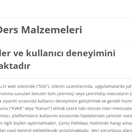
Ders Malzemeleri
er ve kullanıcı deneyimini
maktadır
du.tr web sitesinde (“Site”), sitenin uzantılarında, uygulamalarda ya
lanımına sunulan benzeri tüm çevrimiçi veya çevrimdışı mecraların (
a ziyareti sırasında kullanıcı deneyimini geliştirmek ve gerekli hizm
Kanunu (“KVKK” veya “Kanun”) olmak üzere tabi olunan meri mevzuat
amacı, platformların kullanımı esnasında faydalanılan çerezler vasıt
kin ilgili kişileri aydınlatmaktır. Çerez Politikası metninde hangi ama
ından nasıl kontrol edilebileceği anlatılmaktadır. Veri sorumlusu olar