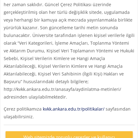
her zaman saklıdır. Güncel Çerez Politikası üzerinde
gerçekleştirilmiş olan her türlü değişiklik sitede, uygulamada
veya herhangi bir kamuya açık mecrada yayınlanmakla birlikte
yürürlük kazanır. Son güncelleme tarihi metin sonunda
bulunacaktır. Üniversite tarafından işlenen kişisel verilerle ilgili
olarak “Veri Kategorileri, İşleme Amaçları, Toplanma Yöntemi
ve Aktarım Durumu, Kişisel Veri Toplamanın Yöntemi ve Hukuki
Sebebi, Kişisel Verilerin Kimlere ve Hangi Amaçla
Aktarılabileceği, Kişisel Verilerin Kimlere ve Hangi Amaçla
Aktarılabileceği, Kişisel Veri Sahibinin (İlgili Kişi) Hakları ve
Başvuru” hususlarındaki detaylı bilgilere;
http://kvkk.ankara.edu.tr/anasayfa/aydinlatma-metinleri/
adresinden ulaşılabilmektedir.
Çerez politikamıza
kvkk.ankara.edu.tr/politikalar/
sayfasından
ulaşabilirsiniz.
Web sitemizde zorunlu çerezler ve kullanıcı