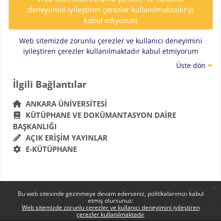
deneyimini iyileştiren çerezler kullanılmaktadır'yı
kabul ediyorum
Web sitemizde zorunlu çerezler ve kullanıcı deneyimini
iyileştiren çerezler kullanılmaktadır kabul etmiyorum
Üste dön
Bloklar
İlgili Bağlantılar 'yı atla
İlgili Bağlantılar
ANKARA ÜNIVERSITESI
KÜTÜPHANE VE DOKÜMANTASYON DAIRE
BAŞKANLIĞI
AÇIK ERIŞIM YAYINLAR
E-KÜTÜPHANE
x
Bu web sitesinde gezinmeye devam ederseniz, politikalarımızı kabul
etmiş olursunuz:
Web sitemizde zorunlu çerezler ve kullanıcı deneyimini iyileştiren
çerezler kullanılmaktadır