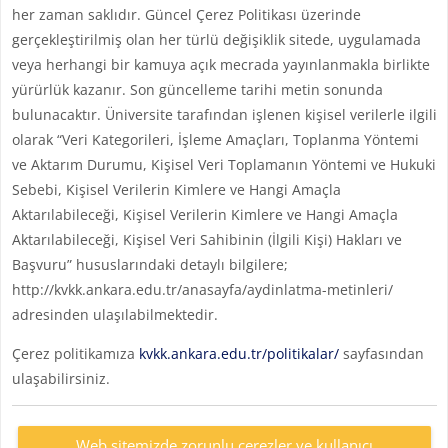
her zaman saklıdır. Güncel Çerez Politikası üzerinde
gerçekleştirilmiş olan her türlü değişiklik sitede, uygulamada
veya herhangi bir kamuya açık mecrada yayınlanmakla birlikte
yürürlük kazanır. Son güncelleme tarihi metin sonunda
bulunacaktır. Üniversite tarafından işlenen kişisel verilerle ilgili
olarak “Veri Kategorileri, İşleme Amaçları, Toplanma Yöntemi
ve Aktarım Durumu, Kişisel Veri Toplamanın Yöntemi ve Hukuki
Sebebi, Kişisel Verilerin Kimlere ve Hangi Amaçla
Aktarılabileceği, Kişisel Verilerin Kimlere ve Hangi Amaçla
Aktarılabileceği, Kişisel Veri Sahibinin (İlgili Kişi) Hakları ve
Başvuru” hususlarındaki detaylı bilgilere;
http://kvkk.ankara.edu.tr/anasayfa/aydinlatma-metinleri/
adresinden ulaşılabilmektedir.
Çerez politikamıza
kvkk.ankara.edu.tr/politikalar/
sayfasından
ulaşabilirsiniz.
Web sitemizde zorunlu çerezler ve kullanıcı