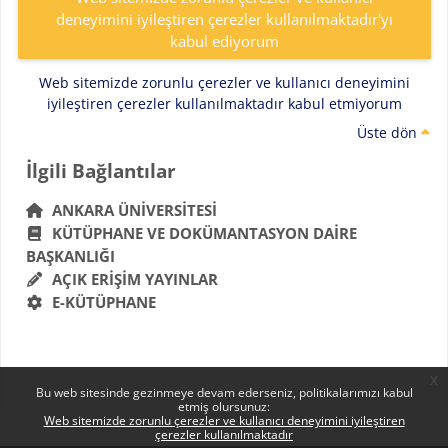
deneyimini iyileştiren çerezler kullanılmaktadır'yı
kabul ediyorum
Web sitemizde zorunlu çerezler ve kullanıcı deneyimini
iyileştiren çerezler kullanılmaktadır kabul etmiyorum
Üste dön
Bloklar
İlgili Bağlantılar 'yı atla
İlgili Bağlantılar
ANKARA ÜNIVERSITESI
KÜTÜPHANE VE DOKÜMANTASYON DAIRE
BAŞKANLIĞI
AÇIK ERIŞIM YAYINLAR
E-KÜTÜPHANE
x
Bu web sitesinde gezinmeye devam ederseniz, politikalarımızı kabul
etmiş olursunuz:
Web sitemizde zorunlu çerezler ve kullanıcı deneyimini iyileştiren
çerezler kullanılmaktadır