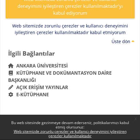
deneyimini iyileştiren çerezler kullanılmaktadır'yı
kabul ediyorum
Web sitemizde zorunlu çerezler ve kullanıcı deneyimini
iyileştiren çerezler kullanılmaktadır kabul etmiyorum
Üste dön
Bloklar
İlgili Bağlantılar 'yı atla
İlgili Bağlantılar
ANKARA ÜNIVERSITESI
KÜTÜPHANE VE DOKÜMANTASYON DAIRE
BAŞKANLIĞI
AÇIK ERIŞIM YAYINLAR
E-KÜTÜPHANE
x
Bu web sitesinde gezinmeye devam ederseniz, politikalarımızı kabul
etmiş olursunuz:
Web sitemizde zorunlu çerezler ve kullanıcı deneyimini iyileştiren
çerezler kullanılmaktadır