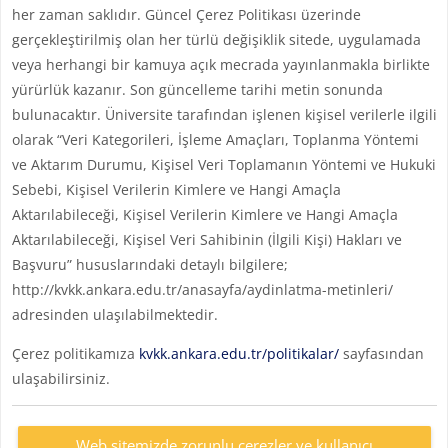
her zaman saklıdır. Güncel Çerez Politikası üzerinde
gerçekleştirilmiş olan her türlü değişiklik sitede, uygulamada
veya herhangi bir kamuya açık mecrada yayınlanmakla birlikte
yürürlük kazanır. Son güncelleme tarihi metin sonunda
bulunacaktır. Üniversite tarafından işlenen kişisel verilerle ilgili
olarak “Veri Kategorileri, İşleme Amaçları, Toplanma Yöntemi
ve Aktarım Durumu, Kişisel Veri Toplamanın Yöntemi ve Hukuki
Sebebi, Kişisel Verilerin Kimlere ve Hangi Amaçla
Aktarılabileceği, Kişisel Verilerin Kimlere ve Hangi Amaçla
Aktarılabileceği, Kişisel Veri Sahibinin (İlgili Kişi) Hakları ve
Başvuru” hususlarındaki detaylı bilgilere;
http://kvkk.ankara.edu.tr/anasayfa/aydinlatma-metinleri/
adresinden ulaşılabilmektedir.
Çerez politikamıza
kvkk.ankara.edu.tr/politikalar/
sayfasından
ulaşabilirsiniz.
Web sitemizde zorunlu çerezler ve kullanıcı