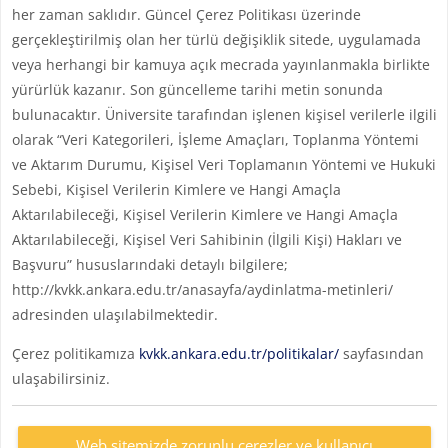
her zaman saklıdır. Güncel Çerez Politikası üzerinde
gerçekleştirilmiş olan her türlü değişiklik sitede, uygulamada
veya herhangi bir kamuya açık mecrada yayınlanmakla birlikte
yürürlük kazanır. Son güncelleme tarihi metin sonunda
bulunacaktır. Üniversite tarafından işlenen kişisel verilerle ilgili
olarak “Veri Kategorileri, İşleme Amaçları, Toplanma Yöntemi
ve Aktarım Durumu, Kişisel Veri Toplamanın Yöntemi ve Hukuki
Sebebi, Kişisel Verilerin Kimlere ve Hangi Amaçla
Aktarılabileceği, Kişisel Verilerin Kimlere ve Hangi Amaçla
Aktarılabileceği, Kişisel Veri Sahibinin (İlgili Kişi) Hakları ve
Başvuru” hususlarındaki detaylı bilgilere;
http://kvkk.ankara.edu.tr/anasayfa/aydinlatma-metinleri/
adresinden ulaşılabilmektedir.
Çerez politikamıza
kvkk.ankara.edu.tr/politikalar/
sayfasından
ulaşabilirsiniz.
Web sitemizde zorunlu çerezler ve kullanıcı