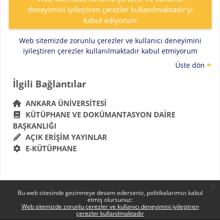
deneyimini iyileştiren çerezler kullanılmaktadır'yı
kabul ediyorum
Web sitemizde zorunlu çerezler ve kullanıcı deneyimini
iyileştiren çerezler kullanılmaktadır kabul etmiyorum
Üste dön
Bloklar
İlgili Bağlantılar 'yı atla
İlgili Bağlantılar
ANKARA ÜNIVERSITESI
KÜTÜPHANE VE DOKÜMANTASYON DAIRE
BAŞKANLIĞI
AÇIK ERIŞIM YAYINLAR
E-KÜTÜPHANE
x
Bu web sitesinde gezinmeye devam ederseniz, politikalarımızı kabul
etmiş olursunuz:
Web sitemizde zorunlu çerezler ve kullanıcı deneyimini iyileştiren
çerezler kullanılmaktadır