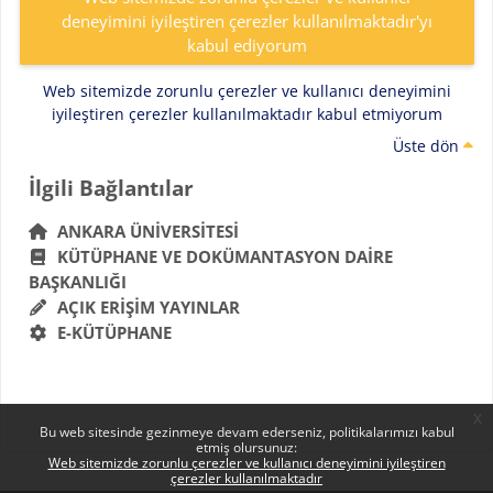
deneyimini iyileştiren çerezler kullanılmaktadır'yı
kabul ediyorum
Web sitemizde zorunlu çerezler ve kullanıcı deneyimini
iyileştiren çerezler kullanılmaktadır kabul etmiyorum
Üste dön
Bloklar
İlgili Bağlantılar 'yı atla
İlgili Bağlantılar
ANKARA ÜNIVERSITESI
KÜTÜPHANE VE DOKÜMANTASYON DAIRE
BAŞKANLIĞI
AÇIK ERIŞIM YAYINLAR
E-KÜTÜPHANE
x
Bu web sitesinde gezinmeye devam ederseniz, politikalarımızı kabul
etmiş olursunuz:
Web sitemizde zorunlu çerezler ve kullanıcı deneyimini iyileştiren
çerezler kullanılmaktadır