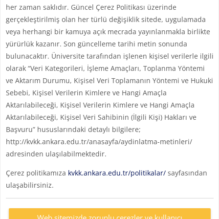
her zaman saklıdır. Güncel Çerez Politikası üzerinde
gerçekleştirilmiş olan her türlü değişiklik sitede, uygulamada
veya herhangi bir kamuya açık mecrada yayınlanmakla birlikte
yürürlük kazanır. Son güncelleme tarihi metin sonunda
bulunacaktır. Üniversite tarafından işlenen kişisel verilerle ilgili
olarak “Veri Kategorileri, İşleme Amaçları, Toplanma Yöntemi
ve Aktarım Durumu, Kişisel Veri Toplamanın Yöntemi ve Hukuki
Sebebi, Kişisel Verilerin Kimlere ve Hangi Amaçla
Aktarılabileceği, Kişisel Verilerin Kimlere ve Hangi Amaçla
Aktarılabileceği, Kişisel Veri Sahibinin (İlgili Kişi) Hakları ve
Başvuru” hususlarındaki detaylı bilgilere;
http://kvkk.ankara.edu.tr/anasayfa/aydinlatma-metinleri/
adresinden ulaşılabilmektedir.
Çerez politikamıza
kvkk.ankara.edu.tr/politikalar/
sayfasından
ulaşabilirsiniz.
Web sitemizde zorunlu çerezler ve kullanıcı