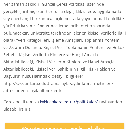
her zaman saklıdır. Güncel Çerez Politikası üzerinde
gerçekleştirilmiş olan her türlü değişiklik sitede, uygulamada
veya herhangi bir kamuya açık mecrada yayınlanmakla birlikte
yürürlük kazanır. Son güncelleme tarihi metin sonunda
bulunacaktır. Üniversite tarafından işlenen kişisel verilerle ilgili
olarak “Veri Kategorileri, İşleme Amaçları, Toplanma Yöntemi
ve Aktarım Durumu, Kişisel Veri Toplamanın Yöntemi ve Hukuki
Sebebi, Kişisel Verilerin Kimlere ve Hangi Amaçla
Aktarılabileceği, Kişisel Verilerin Kimlere ve Hangi Amaçla
Aktarılabileceği, Kişisel Veri Sahibinin (İlgili Kişi) Hakları ve
Başvuru” hususlarındaki detaylı bilgilere;
http://kvkk.ankara.edu.tr/anasayfa/aydinlatma-metinleri/
adresinden ulaşılabilmektedir.
Çerez politikamıza
kvkk.ankara.edu.tr/politikalar/
sayfasından
ulaşabilirsiniz.
Web sitemizde zorunlu çerezler ve kullanıcı