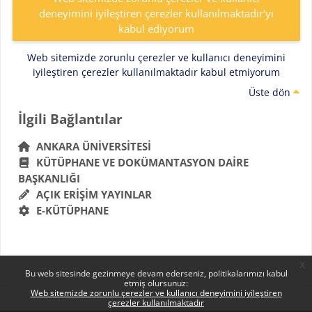
deneyimini iyileştiren çerezler kullanılmaktadır'yı
kabul ediyorum
Web sitemizde zorunlu çerezler ve kullanıcı deneyimini
iyileştiren çerezler kullanılmaktadır kabul etmiyorum
Üste dön
Bloklar
İlgili Bağlantılar 'yı atla
İlgili Bağlantılar
ANKARA ÜNIVERSITESI
KÜTÜPHANE VE DOKÜMANTASYON DAIRE
BAŞKANLIĞI
AÇIK ERIŞIM YAYINLAR
E-KÜTÜPHANE
x
Bu web sitesinde gezinmeye devam ederseniz, politikalarımızı kabul
etmiş olursunuz:
Web sitemizde zorunlu çerezler ve kullanıcı deneyimini iyileştiren
çerezler kullanılmaktadır