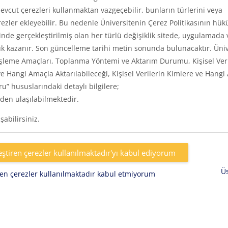
vcut çerezleri kullanmaktan vazgeçebilir, bunların türlerini veya
rezler ekleyebilir. Bu nedenle Üniversitenin Çerez Politikasının hük
inde gerçekleştirilmiş olan her türlü değişiklik sitede, uygulamada 
k kazanır. Son güncelleme tarihi metin sonunda bulunacaktır. Üniv
eri, İşleme Amaçları, Toplanma Yöntemi ve Aktarım Durumu, Kişisel Ver
e Hangi Amaçla Aktarılabileceği, Kişisel Verilerin Kimlere ve Hangi
uru” hususlarındaki detaylı bilgilere;
den ulaşılabilmektedir.
abilirsiniz.
eştiren çerezler kullanılmaktadır'yı kabul ediyorum
Ü
iren çerezler kullanılmaktadır kabul etmiyorum