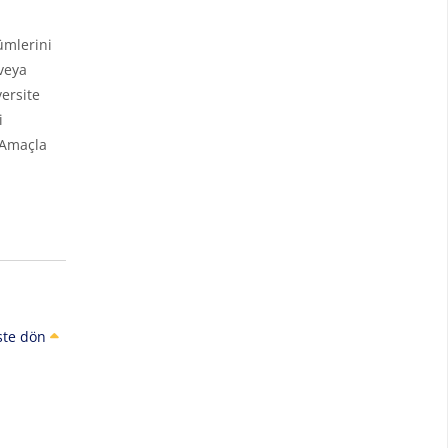
ümlerini
veya
ersite
i
 Amaçla
ste dön