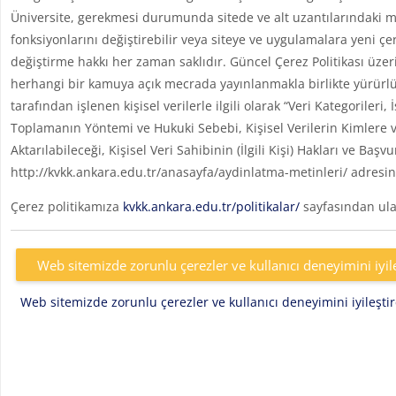
Üniversite, gerekmesi durumunda sitede ve alt uzantılarındaki me
fonksiyonlarını değiştirebilir veya siteye ve uygulamalara yeni çe
değiştirme hakkı her zaman saklıdır. Güncel Çerez Politikası üzer
herhangi bir kamuya açık mecrada yayınlanmakla birlikte yürürlü
tarafından işlenen kişisel verilerle ilgili olarak “Veri Kategoril
Toplamanın Yöntemi ve Hukuki Sebebi, Kişisel Verilerin Kimlere v
Aktarılabileceği, Kişisel Veri Sahibinin (İlgili Kişi) Hakları ve Başv
http://kvkk.ankara.edu.tr/anasayfa/aydinlatma-metinleri/ adresin
Çerez politikamıza
kvkk.ankara.edu.tr/politikalar/
sayfasından ulaş
Web sitemizde zorunlu çerezler ve kullanıcı deneyimini iyil
Web sitemizde zorunlu çerezler ve kullanıcı deneyimini iyileşt