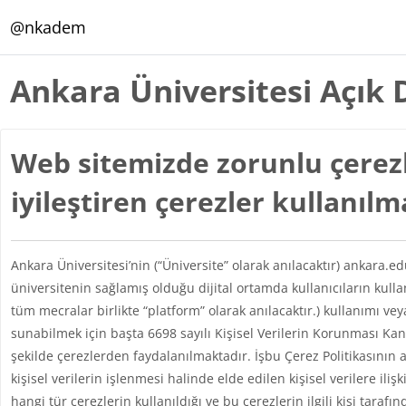
Ana içeriğe git
@nkadem
Ankara Üniversitesi Açık 
Web sitemizde zorunlu çerezl
iyileştiren çerezler kullanıl
Ankara Üniversitesi’nin (“Üniversite” olarak anılacaktır) ankara.e
üniversitenin sağlamış olduğu dijital ortamda kullanıcıların kul
tüm mecralar birlikte “platform” olarak anılacaktır.) kullanımı vey
sunabilmek için başta 6698 sayılı Kişisel Verilerin Korunması 
şekilde çerezlerden faydalanılmaktadır. İşbu Çerez Politikasının 
kişisel verilerin işlenmesi halinde elde edilen kişisel verilere iliş
hangi tür çerezlerin kullanıldığı ve bu çerezlerin ilgili kişi taraf