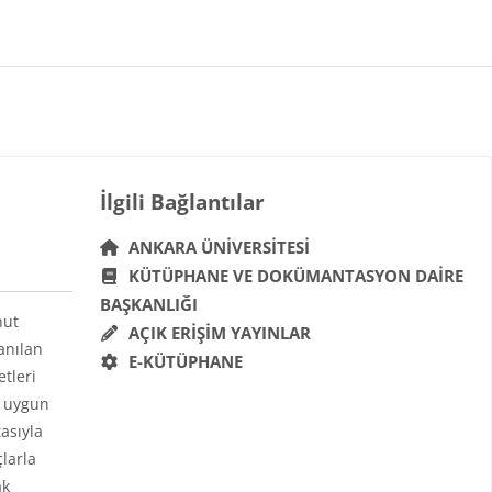
Bloklar
İlgili Bağlantılar 'yı atla
İlgili Bağlantılar
ANKARA ÜNIVERSITESI
KÜTÜPHANE VE DOKÜMANTASYON DAIRE
BAŞKANLIĞI
hut
AÇIK ERIŞIM YAYINLAR
anılan
E-KÜTÜPHANE
etleri
a uygun
asıyla
çlarla
ak