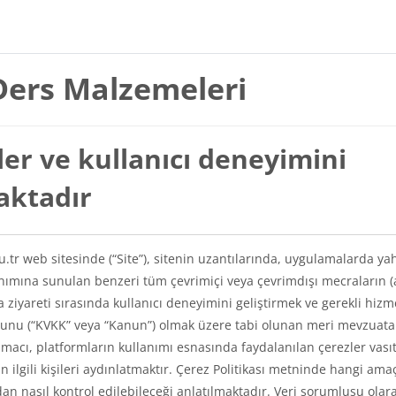
Ders Malzemeleri
er ve kullanıcı deneyimini
maktadır
du.tr web sitesinde (“Site”), sitenin uzantılarında, uygulamalarda ya
lanımına sunulan benzeri tüm çevrimiçi veya çevrimdışı mecraların (
a ziyareti sırasında kullanıcı deneyimini geliştirmek ve gerekli hizm
Kanunu (“KVKK” veya “Kanun”) olmak üzere tabi olunan meri mevzuat
amacı, platformların kullanımı esnasında faydalanılan çerezler vasıt
kin ilgili kişileri aydınlatmaktır. Çerez Politikası metninde hangi ama
ından nasıl kontrol edilebileceği anlatılmaktadır. Veri sorumlusu olar