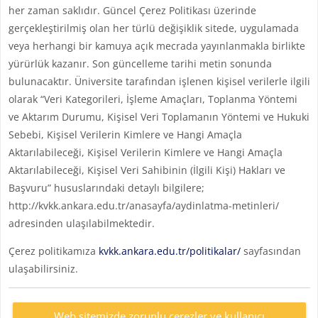
her zaman saklıdır. Güncel Çerez Politikası üzerinde
gerçekleştirilmiş olan her türlü değişiklik sitede, uygulamada
veya herhangi bir kamuya açık mecrada yayınlanmakla birlikte
yürürlük kazanır. Son güncelleme tarihi metin sonunda
bulunacaktır. Üniversite tarafından işlenen kişisel verilerle ilgili
olarak “Veri Kategorileri, İşleme Amaçları, Toplanma Yöntemi
ve Aktarım Durumu, Kişisel Veri Toplamanın Yöntemi ve Hukuki
Sebebi, Kişisel Verilerin Kimlere ve Hangi Amaçla
Aktarılabileceği, Kişisel Verilerin Kimlere ve Hangi Amaçla
Aktarılabileceği, Kişisel Veri Sahibinin (İlgili Kişi) Hakları ve
Başvuru” hususlarındaki detaylı bilgilere;
http://kvkk.ankara.edu.tr/anasayfa/aydinlatma-metinleri/
adresinden ulaşılabilmektedir.
Çerez politikamıza
kvkk.ankara.edu.tr/politikalar/
sayfasından
ulaşabilirsiniz.
Web sitemizde zorunlu çerezler ve kullanıcı