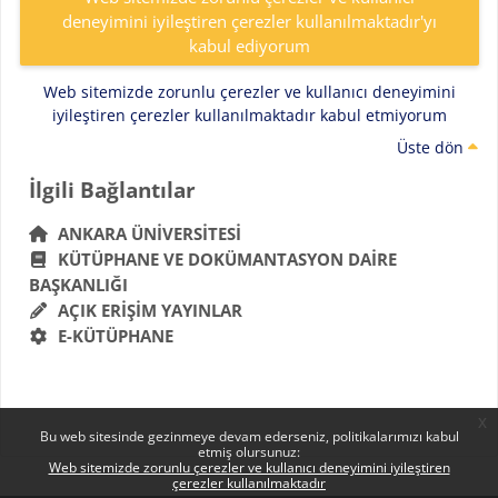
deneyimini iyileştiren çerezler kullanılmaktadır'yı
kabul ediyorum
Web sitemizde zorunlu çerezler ve kullanıcı deneyimini
iyileştiren çerezler kullanılmaktadır kabul etmiyorum
Üste dön
Bloklar
İlgili Bağlantılar 'yı atla
İlgili Bağlantılar
ANKARA ÜNIVERSITESI
KÜTÜPHANE VE DOKÜMANTASYON DAIRE
BAŞKANLIĞI
AÇIK ERIŞIM YAYINLAR
E-KÜTÜPHANE
x
Bu web sitesinde gezinmeye devam ederseniz, politikalarımızı kabul
etmiş olursunuz:
Web sitemizde zorunlu çerezler ve kullanıcı deneyimini iyileştiren
çerezler kullanılmaktadır