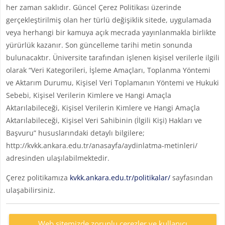
her zaman saklıdır. Güncel Çerez Politikası üzerinde
gerçekleştirilmiş olan her türlü değişiklik sitede, uygulamada
veya herhangi bir kamuya açık mecrada yayınlanmakla birlikte
yürürlük kazanır. Son güncelleme tarihi metin sonunda
bulunacaktır. Üniversite tarafından işlenen kişisel verilerle ilgili
olarak “Veri Kategorileri, İşleme Amaçları, Toplanma Yöntemi
ve Aktarım Durumu, Kişisel Veri Toplamanın Yöntemi ve Hukuki
Sebebi, Kişisel Verilerin Kimlere ve Hangi Amaçla
Aktarılabileceği, Kişisel Verilerin Kimlere ve Hangi Amaçla
Aktarılabileceği, Kişisel Veri Sahibinin (İlgili Kişi) Hakları ve
Başvuru” hususlarındaki detaylı bilgilere;
http://kvkk.ankara.edu.tr/anasayfa/aydinlatma-metinleri/
adresinden ulaşılabilmektedir.
Çerez politikamıza
kvkk.ankara.edu.tr/politikalar/
sayfasından
ulaşabilirsiniz.
Web sitemizde zorunlu çerezler ve kullanıcı