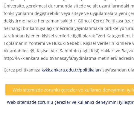
Üniversite, gerekmesi durumunda sitede ve alt uzantılarındaki me
fonksiyonlarını değiştirebilir veya siteye ve uygulamalara yeni çe
değiştirme hakkı her zaman saklıdır. Güncel Çerez Politikası üzer
herhangi bir kamuya açık mecrada yayınlanmakla birlikte yürürlü
tarafından işlenen kişisel verilerle ilgili olarak “Veri Kategoril
Toplamanın Yöntemi ve Hukuki Sebebi, Kişisel Verilerin Kimlere v
Aktarılabileceği, Kişisel Veri Sahibinin (İlgili Kişi) Hakları ve Başv
http://kvkk.ankara.edu.tr/anasayfa/aydinlatma-metinleri/ adresin
Çerez politikamıza
kvkk.ankara.edu.tr/politikalar/
sayfasından ulaş
Web sitemizde zorunlu çerezler ve kullanıcı deneyimini iyil
Web sitemizde zorunlu çerezler ve kullanıcı deneyimini iyileşt