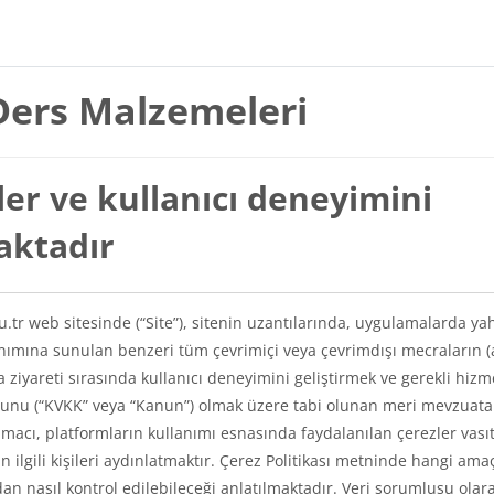
Ders Malzemeleri
er ve kullanıcı deneyimini
maktadır
du.tr web sitesinde (“Site”), sitenin uzantılarında, uygulamalarda ya
lanımına sunulan benzeri tüm çevrimiçi veya çevrimdışı mecraların (
a ziyareti sırasında kullanıcı deneyimini geliştirmek ve gerekli hizm
Kanunu (“KVKK” veya “Kanun”) olmak üzere tabi olunan meri mevzuat
amacı, platformların kullanımı esnasında faydalanılan çerezler vasıt
kin ilgili kişileri aydınlatmaktır. Çerez Politikası metninde hangi ama
ından nasıl kontrol edilebileceği anlatılmaktadır. Veri sorumlusu olar