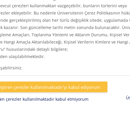
vcut çerezleri kullanmaktan vazgeçebilir, bunların türlerini veya
rezler ekleyebilir. Bu nedenle Üniversitenin Çerez Politikasının hük
inde gerçekleştirilmiş olan her türlü değişiklik sitede, uygulamada 
k kazanır. Son güncelleme tarihi metin sonunda bulunacaktır. Üniv
eri, İşleme Amaçları, Toplanma Yöntemi ve Aktarım Durumu, Kişisel Ver
e Hangi Amaçla Aktarılabileceği, Kişisel Verilerin Kimlere ve Hangi
uru” hususlarındaki detaylı bilgilere;
den ulaşılabilmektedir.
abilirsiniz.
eştiren çerezler kullanılmaktadır'yı kabul ediyorum
Ü
iren çerezler kullanılmaktadır kabul etmiyorum