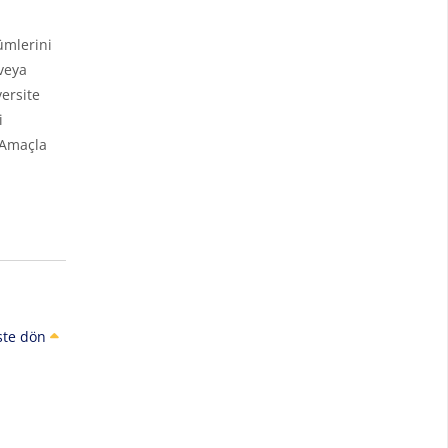
ümlerini
veya
ersite
i
 Amaçla
ste dön