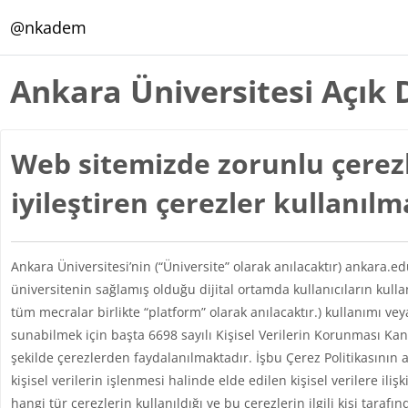
Ana içeriğe git
@nkadem
Ankara Üniversitesi Açık 
Web sitemizde zorunlu çerezl
iyileştiren çerezler kullanıl
Ankara Üniversitesi’nin (“Üniversite” olarak anılacaktır) ankara.e
üniversitenin sağlamış olduğu dijital ortamda kullanıcıların kul
tüm mecralar birlikte “platform” olarak anılacaktır.) kullanımı vey
sunabilmek için başta 6698 sayılı Kişisel Verilerin Korunması 
şekilde çerezlerden faydalanılmaktadır. İşbu Çerez Politikasının 
kişisel verilerin işlenmesi halinde elde edilen kişisel verilere iliş
hangi tür çerezlerin kullanıldığı ve bu çerezlerin ilgili kişi taraf