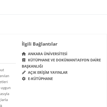
Bloklar
İlgili Bağlantılar 'yı atla
İlgili Bağlantılar
ANKARA ÜNIVERSITESI
KÜTÜPHANE VE DOKÜMANTASYON DAIRE
BAŞKANLIĞI
hut
AÇIK ERIŞIM YAYINLAR
anılan
E-KÜTÜPHANE
etleri
a uygun
asıyla
çlarla
ak