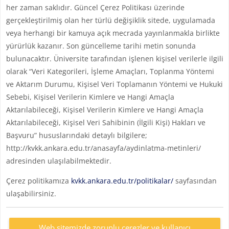
her zaman saklıdır. Güncel Çerez Politikası üzerinde
gerçekleştirilmiş olan her türlü değişiklik sitede, uygulamada
veya herhangi bir kamuya açık mecrada yayınlanmakla birlikte
yürürlük kazanır. Son güncelleme tarihi metin sonunda
bulunacaktır. Üniversite tarafından işlenen kişisel verilerle ilgili
olarak “Veri Kategorileri, İşleme Amaçları, Toplanma Yöntemi
ve Aktarım Durumu, Kişisel Veri Toplamanın Yöntemi ve Hukuki
Sebebi, Kişisel Verilerin Kimlere ve Hangi Amaçla
Aktarılabileceği, Kişisel Verilerin Kimlere ve Hangi Amaçla
Aktarılabileceği, Kişisel Veri Sahibinin (İlgili Kişi) Hakları ve
Başvuru” hususlarındaki detaylı bilgilere;
http://kvkk.ankara.edu.tr/anasayfa/aydinlatma-metinleri/
adresinden ulaşılabilmektedir.
Çerez politikamıza
kvkk.ankara.edu.tr/politikalar/
sayfasından
ulaşabilirsiniz.
Web sitemizde zorunlu çerezler ve kullanıcı