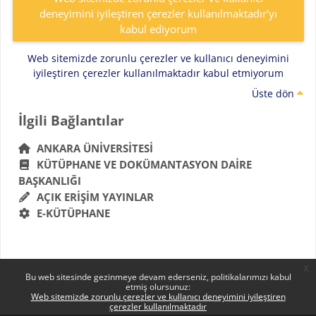
deneyimini iyileştiren çerezler kullanılmaktadır'yı
kabul ediyorum
Web sitemizde zorunlu çerezler ve kullanıcı deneyimini
iyileştiren çerezler kullanılmaktadır kabul etmiyorum
Üste dön
Bloklar
İlgili Bağlantılar 'yı atla
İlgili Bağlantılar
ANKARA ÜNIVERSITESI
KÜTÜPHANE VE DOKÜMANTASYON DAIRE
BAŞKANLIĞI
AÇIK ERIŞIM YAYINLAR
E-KÜTÜPHANE
x
Bu web sitesinde gezinmeye devam ederseniz, politikalarımızı kabul
etmiş olursunuz:
Web sitemizde zorunlu çerezler ve kullanıcı deneyimini iyileştiren
çerezler kullanılmaktadır