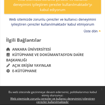
deneyimini iyileştiren çerezler kullanılmaktadır'yı
kabul ediyorum
Web sitemizde zorunlu çerezler ve kullanıcı deneyimini
iyileştiren çerezler kullanılmaktadır kabul etmiyorum
Üste dön
Bloklar
İlgili Bağlantılar 'yı atla
İlgili Bağlantılar
ANKARA ÜNIVERSITESI
KÜTÜPHANE VE DOKÜMANTASYON DAIRE
BAŞKANLIĞI
AÇIK ERIŞIM YAYINLAR
E-KÜTÜPHANE
x
Bu web sitesinde gezinmeye devam ederseniz, politikalarımızı kabul
etmiş olursunuz:
Web sitemizde zorunlu çerezler ve kullanıcı deneyimini iyileştiren
çerezler kullanılmaktadır