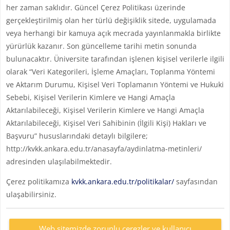
her zaman saklıdır. Güncel Çerez Politikası üzerinde
gerçekleştirilmiş olan her türlü değişiklik sitede, uygulamada
veya herhangi bir kamuya açık mecrada yayınlanmakla birlikte
yürürlük kazanır. Son güncelleme tarihi metin sonunda
bulunacaktır. Üniversite tarafından işlenen kişisel verilerle ilgili
olarak “Veri Kategorileri, İşleme Amaçları, Toplanma Yöntemi
ve Aktarım Durumu, Kişisel Veri Toplamanın Yöntemi ve Hukuki
Sebebi, Kişisel Verilerin Kimlere ve Hangi Amaçla
Aktarılabileceği, Kişisel Verilerin Kimlere ve Hangi Amaçla
Aktarılabileceği, Kişisel Veri Sahibinin (İlgili Kişi) Hakları ve
Başvuru” hususlarındaki detaylı bilgilere;
http://kvkk.ankara.edu.tr/anasayfa/aydinlatma-metinleri/
adresinden ulaşılabilmektedir.
Çerez politikamıza
kvkk.ankara.edu.tr/politikalar/
sayfasından
ulaşabilirsiniz.
Web sitemizde zorunlu çerezler ve kullanıcı