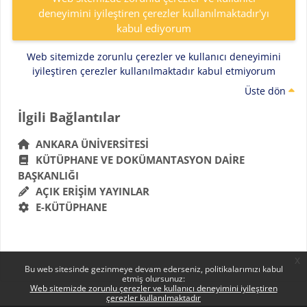
deneyimini iyileştiren çerezler kullanılmaktadır'yı
kabul ediyorum
Web sitemizde zorunlu çerezler ve kullanıcı deneyimini
iyileştiren çerezler kullanılmaktadır kabul etmiyorum
Üste dön
Bloklar
İlgili Bağlantılar 'yı atla
İlgili Bağlantılar
ANKARA ÜNIVERSITESI
KÜTÜPHANE VE DOKÜMANTASYON DAIRE
BAŞKANLIĞI
AÇIK ERIŞIM YAYINLAR
E-KÜTÜPHANE
x
Bu web sitesinde gezinmeye devam ederseniz, politikalarımızı kabul
etmiş olursunuz:
Web sitemizde zorunlu çerezler ve kullanıcı deneyimini iyileştiren
çerezler kullanılmaktadır