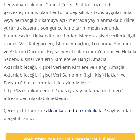
her zaman saklıdır. Güncel Çerez Politikası üzerinde
gerçekleştirilmiş olan her türlü değişiklik sitede, uygulamada
veya herhangi bir kamuya açık mecrada yayınlanmakla birlikte
yürürlük kazanır. Son güncelleme tarihi metin sonunda
bulunacaktır. Üniversite tarafından işlenen kişisel verilerle ilgili
olarak “Veri Kategorileri, İşleme Amaçları, Toplanma Yöntemi
ve Aktarım Durumu, Kişisel Veri Toplamanın Yöntemi ve Hukuki
Sebebi, Kişisel Verilerin Kimlere ve Hangi Amaçla
Aktarılabileceği, Kişisel Verilerin Kimlere ve Hangi Amaçla
Aktarılabileceği, Kişisel Veri Sahibinin (İlgili Kişi) Hakları ve
Başvuru” hususlarındaki detaylı bilgilere;
http://kvkk.ankara.edu.tr/anasayfa/aydinlatma-metinleri/
adresinden ulaşılabilmektedir.
Çerez politikamıza
kvkk.ankara.edu.tr/politikalar/
sayfasından
ulaşabilirsiniz.
Web sitemizde zorunlu çerezler ve kullanıcı