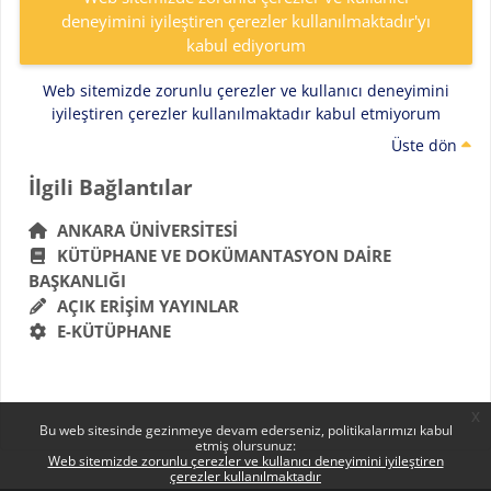
deneyimini iyileştiren çerezler kullanılmaktadır'yı
kabul ediyorum
Web sitemizde zorunlu çerezler ve kullanıcı deneyimini
iyileştiren çerezler kullanılmaktadır kabul etmiyorum
Üste dön
Bloklar
İlgili Bağlantılar 'yı atla
İlgili Bağlantılar
ANKARA ÜNIVERSITESI
KÜTÜPHANE VE DOKÜMANTASYON DAIRE
BAŞKANLIĞI
AÇIK ERIŞIM YAYINLAR
E-KÜTÜPHANE
x
Bu web sitesinde gezinmeye devam ederseniz, politikalarımızı kabul
etmiş olursunuz:
Web sitemizde zorunlu çerezler ve kullanıcı deneyimini iyileştiren
çerezler kullanılmaktadır