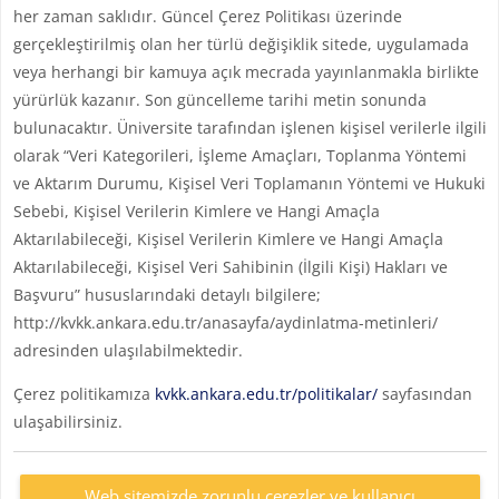
her zaman saklıdır. Güncel Çerez Politikası üzerinde
gerçekleştirilmiş olan her türlü değişiklik sitede, uygulamada
veya herhangi bir kamuya açık mecrada yayınlanmakla birlikte
yürürlük kazanır. Son güncelleme tarihi metin sonunda
bulunacaktır. Üniversite tarafından işlenen kişisel verilerle ilgili
olarak “Veri Kategorileri, İşleme Amaçları, Toplanma Yöntemi
ve Aktarım Durumu, Kişisel Veri Toplamanın Yöntemi ve Hukuki
Sebebi, Kişisel Verilerin Kimlere ve Hangi Amaçla
Aktarılabileceği, Kişisel Verilerin Kimlere ve Hangi Amaçla
Aktarılabileceği, Kişisel Veri Sahibinin (İlgili Kişi) Hakları ve
Başvuru” hususlarındaki detaylı bilgilere;
http://kvkk.ankara.edu.tr/anasayfa/aydinlatma-metinleri/
adresinden ulaşılabilmektedir.
Çerez politikamıza
kvkk.ankara.edu.tr/politikalar/
sayfasından
ulaşabilirsiniz.
Web sitemizde zorunlu çerezler ve kullanıcı