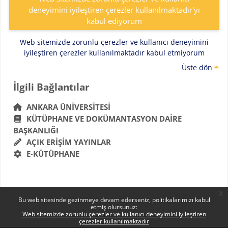
deneyimini iyileştiren çerezler kullanılmaktadır'yı
kabul ediyorum
Web sitemizde zorunlu çerezler ve kullanıcı deneyimini
iyileştiren çerezler kullanılmaktadır kabul etmiyorum
Üste dön
Bloklar
İlgili Bağlantılar 'yı atla
İlgili Bağlantılar
ANKARA ÜNIVERSITESI
KÜTÜPHANE VE DOKÜMANTASYON DAIRE
BAŞKANLIĞI
AÇIK ERIŞIM YAYINLAR
E-KÜTÜPHANE
x
Bu web sitesinde gezinmeye devam ederseniz, politikalarımızı kabul
etmiş olursunuz:
Web sitemizde zorunlu çerezler ve kullanıcı deneyimini iyileştiren
çerezler kullanılmaktadır