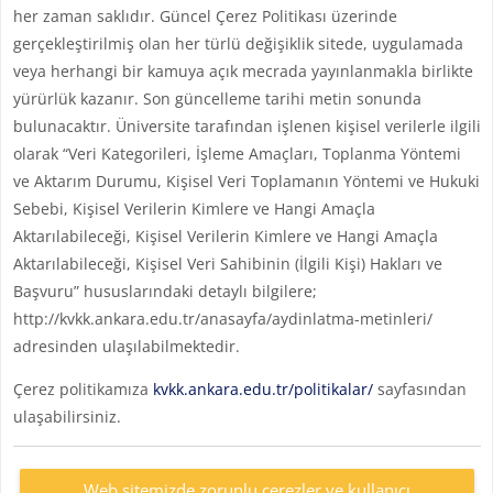
her zaman saklıdır. Güncel Çerez Politikası üzerinde
gerçekleştirilmiş olan her türlü değişiklik sitede, uygulamada
veya herhangi bir kamuya açık mecrada yayınlanmakla birlikte
yürürlük kazanır. Son güncelleme tarihi metin sonunda
bulunacaktır. Üniversite tarafından işlenen kişisel verilerle ilgili
olarak “Veri Kategorileri, İşleme Amaçları, Toplanma Yöntemi
ve Aktarım Durumu, Kişisel Veri Toplamanın Yöntemi ve Hukuki
Sebebi, Kişisel Verilerin Kimlere ve Hangi Amaçla
Aktarılabileceği, Kişisel Verilerin Kimlere ve Hangi Amaçla
Aktarılabileceği, Kişisel Veri Sahibinin (İlgili Kişi) Hakları ve
Başvuru” hususlarındaki detaylı bilgilere;
http://kvkk.ankara.edu.tr/anasayfa/aydinlatma-metinleri/
adresinden ulaşılabilmektedir.
Çerez politikamıza
kvkk.ankara.edu.tr/politikalar/
sayfasından
ulaşabilirsiniz.
Web sitemizde zorunlu çerezler ve kullanıcı