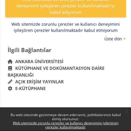
deneyimini iyileştiren çerezler kullanılmaktadır'yı
kabul ediyorum
Web sitemizde zorunlu çerezler ve kullanıcı deneyimini
iyileştiren çerezler kullanılmaktadır kabul etmiyorum
Üste dön
Bloklar
İlgili Bağlantılar 'yı atla
İlgili Bağlantılar
ANKARA ÜNIVERSITESI
KÜTÜPHANE VE DOKÜMANTASYON DAIRE
BAŞKANLIĞI
AÇIK ERIŞIM YAYINLAR
E-KÜTÜPHANE
x
Bu web sitesinde gezinmeye devam ederseniz, politikalarımızı kabul
etmiş olursunuz:
Web sitemizde zorunlu çerezler ve kullanıcı deneyimini iyileştiren
çerezler kullanılmaktadır