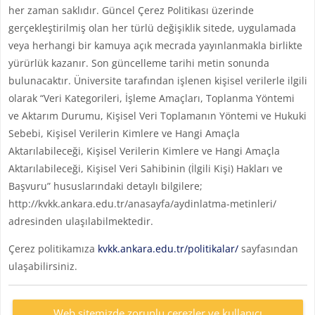
her zaman saklıdır. Güncel Çerez Politikası üzerinde
gerçekleştirilmiş olan her türlü değişiklik sitede, uygulamada
veya herhangi bir kamuya açık mecrada yayınlanmakla birlikte
yürürlük kazanır. Son güncelleme tarihi metin sonunda
bulunacaktır. Üniversite tarafından işlenen kişisel verilerle ilgili
olarak “Veri Kategorileri, İşleme Amaçları, Toplanma Yöntemi
ve Aktarım Durumu, Kişisel Veri Toplamanın Yöntemi ve Hukuki
Sebebi, Kişisel Verilerin Kimlere ve Hangi Amaçla
Aktarılabileceği, Kişisel Verilerin Kimlere ve Hangi Amaçla
Aktarılabileceği, Kişisel Veri Sahibinin (İlgili Kişi) Hakları ve
Başvuru” hususlarındaki detaylı bilgilere;
http://kvkk.ankara.edu.tr/anasayfa/aydinlatma-metinleri/
adresinden ulaşılabilmektedir.
Çerez politikamıza
kvkk.ankara.edu.tr/politikalar/
sayfasından
ulaşabilirsiniz.
Web sitemizde zorunlu çerezler ve kullanıcı