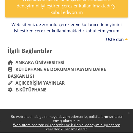
deneyimini iyileştiren çerezler kullanılmaktadır'yı
kabul ediyorum
Web sitemizde zorunlu çerezler ve kullanıcı deneyimini
iyileştiren çerezler kullanılmaktadır kabul etmiyorum
Üste dön
Bloklar
İlgili Bağlantılar 'yı atla
İlgili Bağlantılar
ANKARA ÜNIVERSITESI
KÜTÜPHANE VE DOKÜMANTASYON DAIRE
BAŞKANLIĞI
AÇIK ERIŞIM YAYINLAR
E-KÜTÜPHANE
x
Bu web sitesinde gezinmeye devam ederseniz, politikalarımızı kabul
etmiş olursunuz:
Web sitemizde zorunlu çerezler ve kullanıcı deneyimini iyileştiren
çerezler kullanılmaktadır