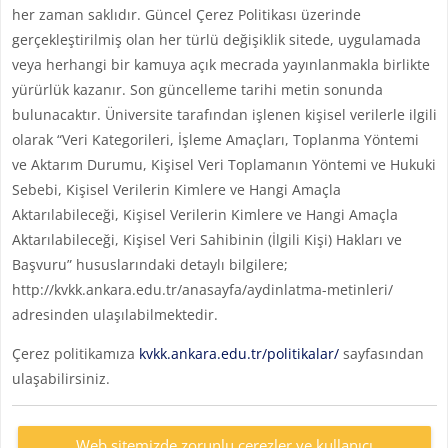
her zaman saklıdır. Güncel Çerez Politikası üzerinde
gerçekleştirilmiş olan her türlü değişiklik sitede, uygulamada
veya herhangi bir kamuya açık mecrada yayınlanmakla birlikte
yürürlük kazanır. Son güncelleme tarihi metin sonunda
bulunacaktır. Üniversite tarafından işlenen kişisel verilerle ilgili
olarak “Veri Kategorileri, İşleme Amaçları, Toplanma Yöntemi
ve Aktarım Durumu, Kişisel Veri Toplamanın Yöntemi ve Hukuki
Sebebi, Kişisel Verilerin Kimlere ve Hangi Amaçla
Aktarılabileceği, Kişisel Verilerin Kimlere ve Hangi Amaçla
Aktarılabileceği, Kişisel Veri Sahibinin (İlgili Kişi) Hakları ve
Başvuru” hususlarındaki detaylı bilgilere;
http://kvkk.ankara.edu.tr/anasayfa/aydinlatma-metinleri/
adresinden ulaşılabilmektedir.
Çerez politikamıza
kvkk.ankara.edu.tr/politikalar/
sayfasından
ulaşabilirsiniz.
Web sitemizde zorunlu çerezler ve kullanıcı