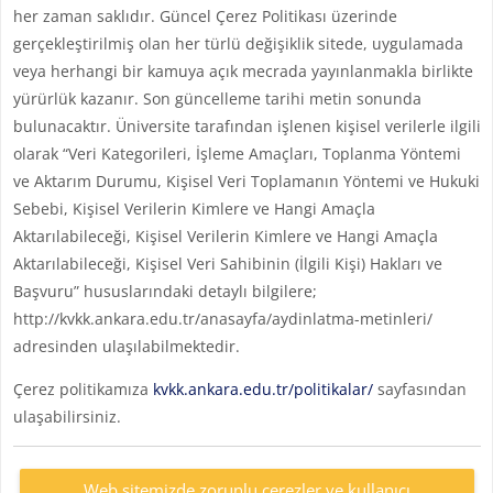
her zaman saklıdır. Güncel Çerez Politikası üzerinde
gerçekleştirilmiş olan her türlü değişiklik sitede, uygulamada
veya herhangi bir kamuya açık mecrada yayınlanmakla birlikte
yürürlük kazanır. Son güncelleme tarihi metin sonunda
bulunacaktır. Üniversite tarafından işlenen kişisel verilerle ilgili
olarak “Veri Kategorileri, İşleme Amaçları, Toplanma Yöntemi
ve Aktarım Durumu, Kişisel Veri Toplamanın Yöntemi ve Hukuki
Sebebi, Kişisel Verilerin Kimlere ve Hangi Amaçla
Aktarılabileceği, Kişisel Verilerin Kimlere ve Hangi Amaçla
Aktarılabileceği, Kişisel Veri Sahibinin (İlgili Kişi) Hakları ve
Başvuru” hususlarındaki detaylı bilgilere;
http://kvkk.ankara.edu.tr/anasayfa/aydinlatma-metinleri/
adresinden ulaşılabilmektedir.
Çerez politikamıza
kvkk.ankara.edu.tr/politikalar/
sayfasından
ulaşabilirsiniz.
Web sitemizde zorunlu çerezler ve kullanıcı