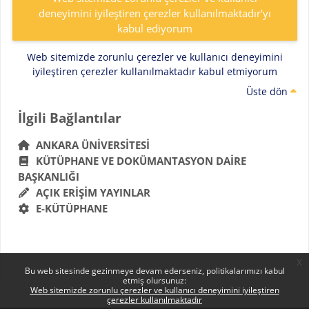
deneyimini iyileştiren çerezler kullanılmaktadır'yı
kabul ediyorum
Web sitemizde zorunlu çerezler ve kullanıcı deneyimini
iyileştiren çerezler kullanılmaktadır kabul etmiyorum
Üste dön
Bloklar
İlgili Bağlantılar 'yı atla
İlgili Bağlantılar
ANKARA ÜNIVERSITESI
KÜTÜPHANE VE DOKÜMANTASYON DAIRE
BAŞKANLIĞI
AÇIK ERIŞIM YAYINLAR
E-KÜTÜPHANE
x
Bu web sitesinde gezinmeye devam ederseniz, politikalarımızı kabul
etmiş olursunuz:
Web sitemizde zorunlu çerezler ve kullanıcı deneyimini iyileştiren
çerezler kullanılmaktadır