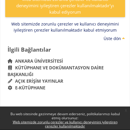
deneyimini iyileştiren çerezler kullanılmaktadır'yı
kabul ediyorum
Web sitemizde zorunlu çerezler ve kullanıcı deneyimini
iyileştiren çerezler kullanılmaktadır kabul etmiyorum
Üste dön
Bloklar
İlgili Bağlantılar 'yı atla
İlgili Bağlantılar
ANKARA ÜNIVERSITESI
KÜTÜPHANE VE DOKÜMANTASYON DAIRE
BAŞKANLIĞI
AÇIK ERIŞIM YAYINLAR
E-KÜTÜPHANE
x
Bu web sitesinde gezinmeye devam ederseniz, politikalarımızı kabul
etmiş olursunuz:
Web sitemizde zorunlu çerezler ve kullanıcı deneyimini iyileştiren
çerezler kullanılmaktadır