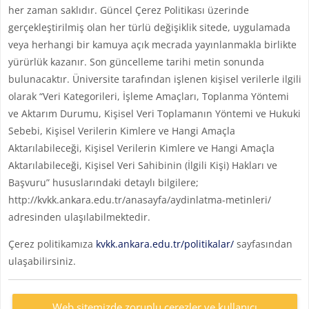
her zaman saklıdır. Güncel Çerez Politikası üzerinde
gerçekleştirilmiş olan her türlü değişiklik sitede, uygulamada
veya herhangi bir kamuya açık mecrada yayınlanmakla birlikte
yürürlük kazanır. Son güncelleme tarihi metin sonunda
bulunacaktır. Üniversite tarafından işlenen kişisel verilerle ilgili
olarak “Veri Kategorileri, İşleme Amaçları, Toplanma Yöntemi
ve Aktarım Durumu, Kişisel Veri Toplamanın Yöntemi ve Hukuki
Sebebi, Kişisel Verilerin Kimlere ve Hangi Amaçla
Aktarılabileceği, Kişisel Verilerin Kimlere ve Hangi Amaçla
Aktarılabileceği, Kişisel Veri Sahibinin (İlgili Kişi) Hakları ve
Başvuru” hususlarındaki detaylı bilgilere;
http://kvkk.ankara.edu.tr/anasayfa/aydinlatma-metinleri/
adresinden ulaşılabilmektedir.
Çerez politikamıza
kvkk.ankara.edu.tr/politikalar/
sayfasından
ulaşabilirsiniz.
Web sitemizde zorunlu çerezler ve kullanıcı