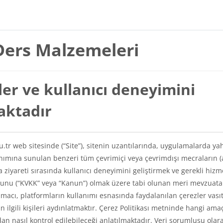
Ders Malzemeleri
er ve kullanıcı deneyimini
maktadır
du.tr web sitesinde (“Site”), sitenin uzantılarında, uygulamalarda ya
lanımına sunulan benzeri tüm çevrimiçi veya çevrimdışı mecraların (
a ziyareti sırasında kullanıcı deneyimini geliştirmek ve gerekli hizm
Kanunu (“KVKK” veya “Kanun”) olmak üzere tabi olunan meri mevzuat
amacı, platformların kullanımı esnasında faydalanılan çerezler vasıt
kin ilgili kişileri aydınlatmaktır. Çerez Politikası metninde hangi ama
ından nasıl kontrol edilebileceği anlatılmaktadır. Veri sorumlusu olar