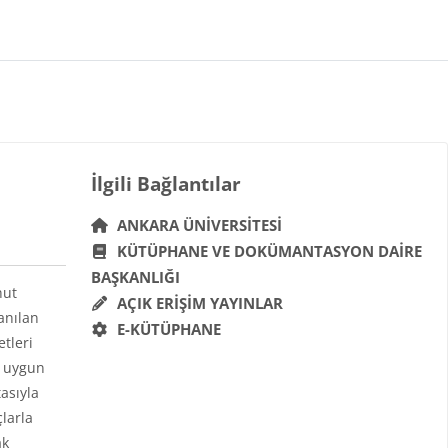
Bloklar
İlgili Bağlantılar 'yı atla
İlgili Bağlantılar
ANKARA ÜNIVERSITESI
KÜTÜPHANE VE DOKÜMANTASYON DAIRE
BAŞKANLIĞI
hut
AÇIK ERIŞIM YAYINLAR
anılan
E-KÜTÜPHANE
etleri
a uygun
asıyla
çlarla
ak