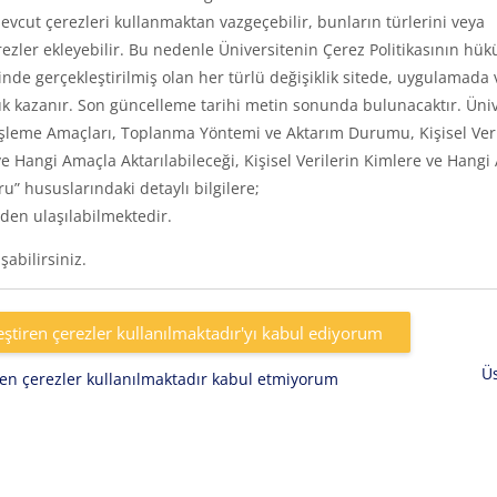
vcut çerezleri kullanmaktan vazgeçebilir, bunların türlerini veya
rezler ekleyebilir. Bu nedenle Üniversitenin Çerez Politikasının hük
inde gerçekleştirilmiş olan her türlü değişiklik sitede, uygulamada 
k kazanır. Son güncelleme tarihi metin sonunda bulunacaktır. Üniv
eri, İşleme Amaçları, Toplanma Yöntemi ve Aktarım Durumu, Kişisel Ver
e Hangi Amaçla Aktarılabileceği, Kişisel Verilerin Kimlere ve Hangi
uru” hususlarındaki detaylı bilgilere;
den ulaşılabilmektedir.
abilirsiniz.
eştiren çerezler kullanılmaktadır'yı kabul ediyorum
Ü
iren çerezler kullanılmaktadır kabul etmiyorum