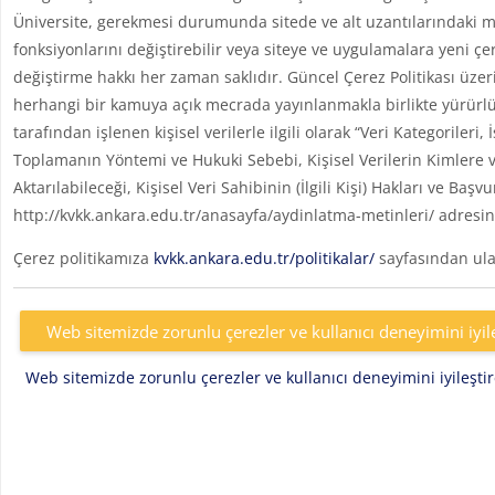
Üniversite, gerekmesi durumunda sitede ve alt uzantılarındaki me
fonksiyonlarını değiştirebilir veya siteye ve uygulamalara yeni çe
değiştirme hakkı her zaman saklıdır. Güncel Çerez Politikası üzer
herhangi bir kamuya açık mecrada yayınlanmakla birlikte yürürlü
tarafından işlenen kişisel verilerle ilgili olarak “Veri Kategoril
Toplamanın Yöntemi ve Hukuki Sebebi, Kişisel Verilerin Kimlere v
Aktarılabileceği, Kişisel Veri Sahibinin (İlgili Kişi) Hakları ve Başv
http://kvkk.ankara.edu.tr/anasayfa/aydinlatma-metinleri/ adresin
Çerez politikamıza
kvkk.ankara.edu.tr/politikalar/
sayfasından ulaş
Web sitemizde zorunlu çerezler ve kullanıcı deneyimini iyil
Web sitemizde zorunlu çerezler ve kullanıcı deneyimini iyileşt