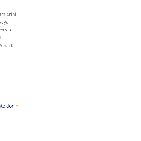
ümlerini
veya
ersite
i
 Amaçla
ste dön