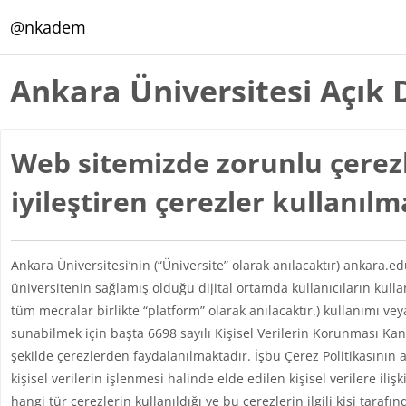
Ana içeriğe git
@nkadem
Ankara Üniversitesi Açık 
Web sitemizde zorunlu çerezl
iyileştiren çerezler kullanıl
Ankara Üniversitesi’nin (“Üniversite” olarak anılacaktır) ankara.e
üniversitenin sağlamış olduğu dijital ortamda kullanıcıların kul
tüm mecralar birlikte “platform” olarak anılacaktır.) kullanımı vey
sunabilmek için başta 6698 sayılı Kişisel Verilerin Korunması 
şekilde çerezlerden faydalanılmaktadır. İşbu Çerez Politikasının 
kişisel verilerin işlenmesi halinde elde edilen kişisel verilere iliş
hangi tür çerezlerin kullanıldığı ve bu çerezlerin ilgili kişi taraf