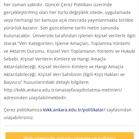
her zaman saklıdır. Güncel Çerez Politikası üzerinde
gerçekleştirilmiş olan her türlü değişiklik sitede, uygulamada
veya herhangi bir kamuya açık mecrada yayınlanmakla birlikte
yürürlük kazanır. Son güncelleme tarihi metin sonunda
bulunacaktır. Üniversite tarafından işlenen kişisel verilerle ilgili
olarak “Veri Kategorileri, İşleme Amaçları, Toplanma Yöntemi
ve Aktarım Durumu, Kişisel Veri Toplamanın Yöntemi ve Hukuki
Sebebi, Kişisel Verilerin Kimlere ve Hangi Amaçla
Aktarılabileceği, Kişisel Verilerin Kimlere ve Hangi Amaçla
Aktarılabileceği, Kişisel Veri Sahibinin (İlgili Kişi) Hakları ve
Başvuru” hususlarındaki detaylı bilgilere;
http://kvkk.ankara.edu.tr/anasayfa/aydinlatma-metinleri/
adresinden ulaşılabilmektedir.
Çerez politikamıza
kvkk.ankara.edu.tr/politikalar/
sayfasından
ulaşabilirsiniz.
Web sitemizde zorunlu çerezler ve kullanıcı