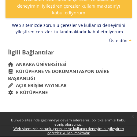
deneyimini iyileştiren çerezler kullanılmaktadır'yı
kabul ediyorum
Web sitemizde zorunlu çerezler ve kullanıcı deneyimini
iyileştiren çerezler kullanılmaktadır kabul etmiyorum
Üste dön
Bloklar
İlgili Bağlantılar 'yı atla
İlgili Bağlantılar
ANKARA ÜNIVERSITESI
KÜTÜPHANE VE DOKÜMANTASYON DAIRE
BAŞKANLIĞI
AÇIK ERIŞIM YAYINLAR
E-KÜTÜPHANE
x
Bu web sitesinde gezinmeye devam ederseniz, politikalarımızı kabul
etmiş olursunuz:
Web sitemizde zorunlu çerezler ve kullanıcı deneyimini iyileştiren
çerezler kullanılmaktadır