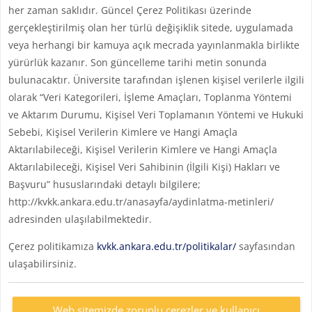
her zaman saklıdır. Güncel Çerez Politikası üzerinde
gerçekleştirilmiş olan her türlü değişiklik sitede, uygulamada
veya herhangi bir kamuya açık mecrada yayınlanmakla birlikte
yürürlük kazanır. Son güncelleme tarihi metin sonunda
bulunacaktır. Üniversite tarafından işlenen kişisel verilerle ilgili
olarak “Veri Kategorileri, İşleme Amaçları, Toplanma Yöntemi
ve Aktarım Durumu, Kişisel Veri Toplamanın Yöntemi ve Hukuki
Sebebi, Kişisel Verilerin Kimlere ve Hangi Amaçla
Aktarılabileceği, Kişisel Verilerin Kimlere ve Hangi Amaçla
Aktarılabileceği, Kişisel Veri Sahibinin (İlgili Kişi) Hakları ve
Başvuru” hususlarındaki detaylı bilgilere;
http://kvkk.ankara.edu.tr/anasayfa/aydinlatma-metinleri/
adresinden ulaşılabilmektedir.
Çerez politikamıza
kvkk.ankara.edu.tr/politikalar/
sayfasından
ulaşabilirsiniz.
Web sitemizde zorunlu çerezler ve kullanıcı