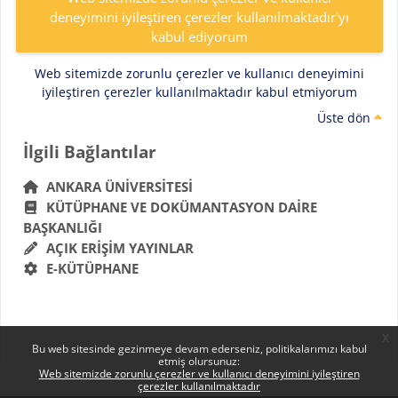
deneyimini iyileştiren çerezler kullanılmaktadır'yı
kabul ediyorum
Web sitemizde zorunlu çerezler ve kullanıcı deneyimini
iyileştiren çerezler kullanılmaktadır kabul etmiyorum
Üste dön
Bloklar
İlgili Bağlantılar 'yı atla
İlgili Bağlantılar
ANKARA ÜNIVERSITESI
KÜTÜPHANE VE DOKÜMANTASYON DAIRE
BAŞKANLIĞI
AÇIK ERIŞIM YAYINLAR
E-KÜTÜPHANE
x
Bu web sitesinde gezinmeye devam ederseniz, politikalarımızı kabul
etmiş olursunuz:
Web sitemizde zorunlu çerezler ve kullanıcı deneyimini iyileştiren
çerezler kullanılmaktadır