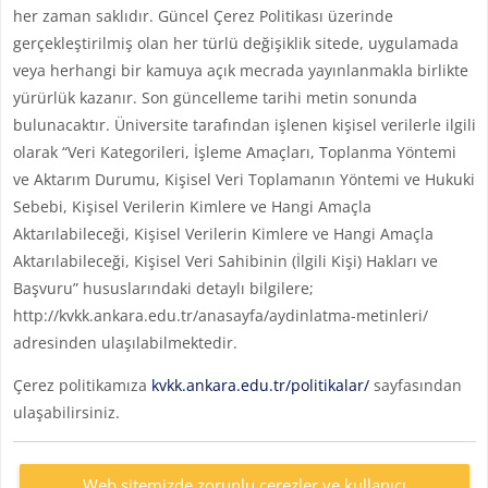
her zaman saklıdır. Güncel Çerez Politikası üzerinde
gerçekleştirilmiş olan her türlü değişiklik sitede, uygulamada
veya herhangi bir kamuya açık mecrada yayınlanmakla birlikte
yürürlük kazanır. Son güncelleme tarihi metin sonunda
bulunacaktır. Üniversite tarafından işlenen kişisel verilerle ilgili
olarak “Veri Kategorileri, İşleme Amaçları, Toplanma Yöntemi
ve Aktarım Durumu, Kişisel Veri Toplamanın Yöntemi ve Hukuki
Sebebi, Kişisel Verilerin Kimlere ve Hangi Amaçla
Aktarılabileceği, Kişisel Verilerin Kimlere ve Hangi Amaçla
Aktarılabileceği, Kişisel Veri Sahibinin (İlgili Kişi) Hakları ve
Başvuru” hususlarındaki detaylı bilgilere;
http://kvkk.ankara.edu.tr/anasayfa/aydinlatma-metinleri/
adresinden ulaşılabilmektedir.
Çerez politikamıza
kvkk.ankara.edu.tr/politikalar/
sayfasından
ulaşabilirsiniz.
Web sitemizde zorunlu çerezler ve kullanıcı