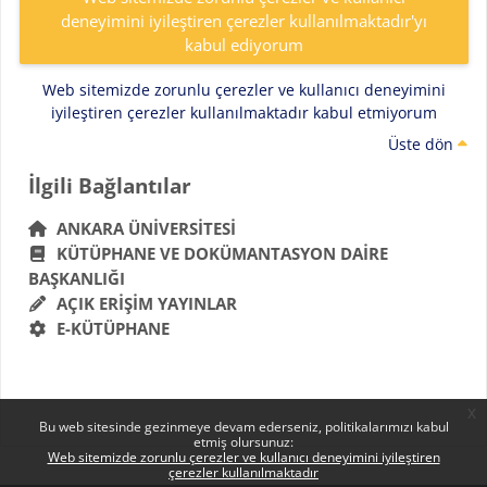
deneyimini iyileştiren çerezler kullanılmaktadır'yı
kabul ediyorum
Web sitemizde zorunlu çerezler ve kullanıcı deneyimini
iyileştiren çerezler kullanılmaktadır kabul etmiyorum
Üste dön
Bloklar
İlgili Bağlantılar 'yı atla
İlgili Bağlantılar
ANKARA ÜNIVERSITESI
KÜTÜPHANE VE DOKÜMANTASYON DAIRE
BAŞKANLIĞI
AÇIK ERIŞIM YAYINLAR
E-KÜTÜPHANE
x
Bu web sitesinde gezinmeye devam ederseniz, politikalarımızı kabul
etmiş olursunuz:
Web sitemizde zorunlu çerezler ve kullanıcı deneyimini iyileştiren
çerezler kullanılmaktadır