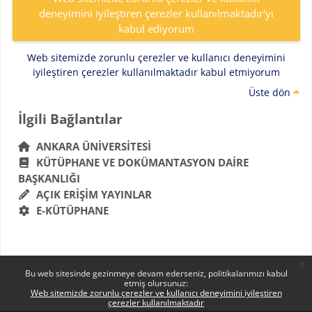
deneyimini iyileştiren çerezler kullanılmaktadır'yı
kabul ediyorum
Web sitemizde zorunlu çerezler ve kullanıcı deneyimini
iyileştiren çerezler kullanılmaktadır kabul etmiyorum
Üste dön
Bloklar
İlgili Bağlantılar 'yı atla
İlgili Bağlantılar
ANKARA ÜNIVERSITESI
KÜTÜPHANE VE DOKÜMANTASYON DAIRE
BAŞKANLIĞI
AÇIK ERIŞIM YAYINLAR
E-KÜTÜPHANE
x
Bu web sitesinde gezinmeye devam ederseniz, politikalarımızı kabul
etmiş olursunuz:
Web sitemizde zorunlu çerezler ve kullanıcı deneyimini iyileştiren
çerezler kullanılmaktadır