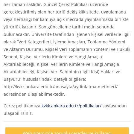
her zaman saklıdır. Güncel Çerez Politikası üzerinde
gerçekleştirilmiş olan her türlü değişiklik sitede, uygulamada
veya herhangi bir kamuya açık mecrada yayınlanmakla birlikte
yürürlük kazanır. Son güncelleme tarihi metin sonunda
bulunacaktır. Üniversite tarafından işlenen kişisel verilerle ilgili
olarak “Veri Kategorileri, İşleme Amaçları, Toplanma Yöntemi
ve Aktarım Durumu, Kişisel Veri Toplamanın Yöntemi ve Hukuki
Sebebi, Kişisel Verilerin Kimlere ve Hangi Amaçla
Aktarılabileceği, Kişisel Verilerin Kimlere ve Hangi Amaçla
Aktarılabileceği, Kişisel Veri Sahibinin (İlgili Kişi) Hakları ve
Başvuru” hususlarındaki detaylı bilgilere;
http://kvkk.ankara.edu.tr/anasayfa/aydinlatma-metinleri/
adresinden ulaşılabilmektedir.
Çerez politikamıza
kvkk.ankara.edu.tr/politikalar/
sayfasından
ulaşabilirsiniz.
Web sitemizde zorunlu çerezler ve kullanıcı