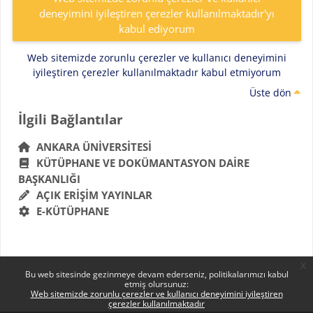
deneyimini iyileştiren çerezler kullanılmaktadır'yı
kabul ediyorum
Web sitemizde zorunlu çerezler ve kullanıcı deneyimini
iyileştiren çerezler kullanılmaktadır kabul etmiyorum
Üste dön
Bloklar
İlgili Bağlantılar 'yı atla
İlgili Bağlantılar
ANKARA ÜNIVERSITESI
KÜTÜPHANE VE DOKÜMANTASYON DAIRE
BAŞKANLIĞI
AÇIK ERIŞIM YAYINLAR
E-KÜTÜPHANE
x
Bu web sitesinde gezinmeye devam ederseniz, politikalarımızı kabul
etmiş olursunuz:
Web sitemizde zorunlu çerezler ve kullanıcı deneyimini iyileştiren
çerezler kullanılmaktadır