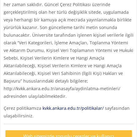
her zaman saklıdır. Güncel Çerez Politikası üzerinde
gerçekleştirilmiş olan her türlü değişiklik sitede, uygulamada
veya herhangi bir kamuya açık mecrada yayınlanmakla birlikte
yürürlük kazanır. Son güncelleme tarihi metin sonunda
bulunacaktır. Üniversite tarafından işlenen kişisel verilerle ilgili
olarak “Veri Kategorileri, İşleme Amaçları, Toplanma Yöntemi
ve Aktarım Durumu, Kişisel Veri Toplamanın Yöntemi ve Hukuki
Sebebi, Kişisel Verilerin Kimlere ve Hangi Amaçla
Aktarılabileceği, Kişisel Verilerin Kimlere ve Hangi Amaçla
Aktarılabileceği, Kişisel Veri Sahibinin (İlgili Kişi) Hakları ve
Başvuru” hususlarındaki detaylı bilgilere;
http://kvkk.ankara.edu.tr/anasayfa/aydinlatma-metinleri/
adresinden ulaşılabilmektedir.
Çerez politikamıza
kvkk.ankara.edu.tr/politikalar/
sayfasından
ulaşabilirsiniz.
Web sitemizde zorunlu çerezler ve kullanıcı