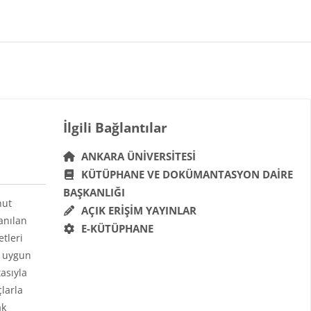
Bloklar
İlgili Bağlantılar 'yı atla
İlgili Bağlantılar
ANKARA ÜNIVERSITESI
KÜTÜPHANE VE DOKÜMANTASYON DAIRE
BAŞKANLIĞI
hut
AÇIK ERIŞIM YAYINLAR
anılan
E-KÜTÜPHANE
etleri
a uygun
asıyla
çlarla
ak