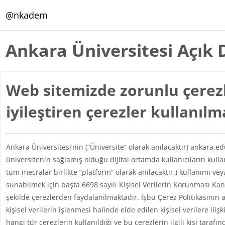
Ana içeriğe git
@nkadem
Ankara Üniversitesi Açık 
Web sitemizde zorunlu çerezl
iyileştiren çerezler kullanıl
Ankara Üniversitesi’nin (“Üniversite” olarak anılacaktır) ankara.e
üniversitenin sağlamış olduğu dijital ortamda kullanıcıların kul
tüm mecralar birlikte “platform” olarak anılacaktır.) kullanımı vey
sunabilmek için başta 6698 sayılı Kişisel Verilerin Korunması 
şekilde çerezlerden faydalanılmaktadır. İşbu Çerez Politikasının 
kişisel verilerin işlenmesi halinde elde edilen kişisel verilere iliş
hangi tür çerezlerin kullanıldığı ve bu çerezlerin ilgili kişi taraf