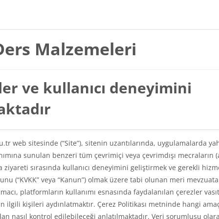
Ders Malzemeleri
er ve kullanıcı deneyimini
maktadır
du.tr web sitesinde (“Site”), sitenin uzantılarında, uygulamalarda ya
lanımına sunulan benzeri tüm çevrimiçi veya çevrimdışı mecraların (
a ziyareti sırasında kullanıcı deneyimini geliştirmek ve gerekli hizm
Kanunu (“KVKK” veya “Kanun”) olmak üzere tabi olunan meri mevzuat
amacı, platformların kullanımı esnasında faydalanılan çerezler vasıt
kin ilgili kişileri aydınlatmaktır. Çerez Politikası metninde hangi ama
ından nasıl kontrol edilebileceği anlatılmaktadır. Veri sorumlusu olar