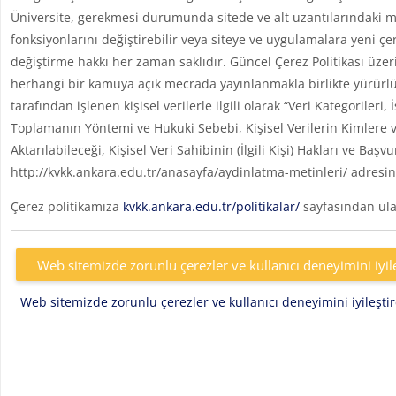
Üniversite, gerekmesi durumunda sitede ve alt uzantılarındaki me
fonksiyonlarını değiştirebilir veya siteye ve uygulamalara yeni çe
değiştirme hakkı her zaman saklıdır. Güncel Çerez Politikası üzer
herhangi bir kamuya açık mecrada yayınlanmakla birlikte yürürlü
tarafından işlenen kişisel verilerle ilgili olarak “Veri Kategoril
Toplamanın Yöntemi ve Hukuki Sebebi, Kişisel Verilerin Kimlere v
Aktarılabileceği, Kişisel Veri Sahibinin (İlgili Kişi) Hakları ve Başv
http://kvkk.ankara.edu.tr/anasayfa/aydinlatma-metinleri/ adresin
Çerez politikamıza
kvkk.ankara.edu.tr/politikalar/
sayfasından ulaş
Web sitemizde zorunlu çerezler ve kullanıcı deneyimini iyil
Web sitemizde zorunlu çerezler ve kullanıcı deneyimini iyileşt