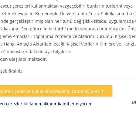
vcut çerezleri kullanmaktan vazgeçebilir, bunların türlerini veya
rezler ekleyebilir. Bu nedenle Üniversitenin Çerez Politikasının hük
inde gerçekleştirilmiş olan her türlü değişiklik sitede, uygulamada 
k kazanır. Son güncelleme tarihi metin sonunda bulunacaktır. Üniv
eri, İşleme Amaçları, Toplanma Yöntemi ve Aktarım Durumu, Kişisel Ver
e Hangi Amaçla Aktarılabileceği, Kişisel Verilerin Kimlere ve Hangi
uru” hususlarındaki detaylı bilgilere;
den ulaşılabilmektedir.
abilirsiniz.
eştiren çerezler kullanılmaktadır'yı kabul ediyorum
Ü
iren çerezler kullanılmaktadır kabul etmiyorum