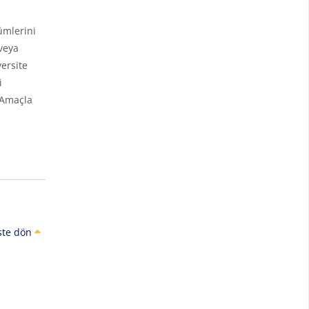
ümlerini
veya
ersite
i
 Amaçla
ste dön