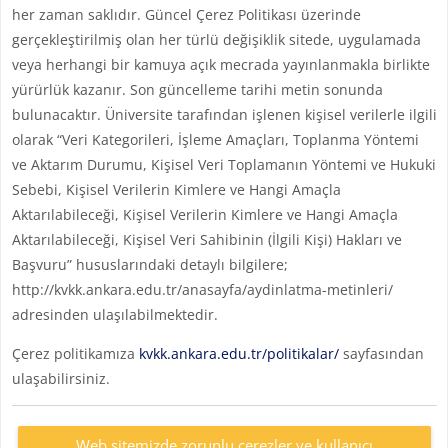
her zaman saklıdır. Güncel Çerez Politikası üzerinde
gerçekleştirilmiş olan her türlü değişiklik sitede, uygulamada
veya herhangi bir kamuya açık mecrada yayınlanmakla birlikte
yürürlük kazanır. Son güncelleme tarihi metin sonunda
bulunacaktır. Üniversite tarafından işlenen kişisel verilerle ilgili
olarak “Veri Kategorileri, İşleme Amaçları, Toplanma Yöntemi
ve Aktarım Durumu, Kişisel Veri Toplamanın Yöntemi ve Hukuki
Sebebi, Kişisel Verilerin Kimlere ve Hangi Amaçla
Aktarılabileceği, Kişisel Verilerin Kimlere ve Hangi Amaçla
Aktarılabileceği, Kişisel Veri Sahibinin (İlgili Kişi) Hakları ve
Başvuru” hususlarındaki detaylı bilgilere;
http://kvkk.ankara.edu.tr/anasayfa/aydinlatma-metinleri/
adresinden ulaşılabilmektedir.
Çerez politikamıza
kvkk.ankara.edu.tr/politikalar/
sayfasından
ulaşabilirsiniz.
Web sitemizde zorunlu çerezler ve kullanıcı