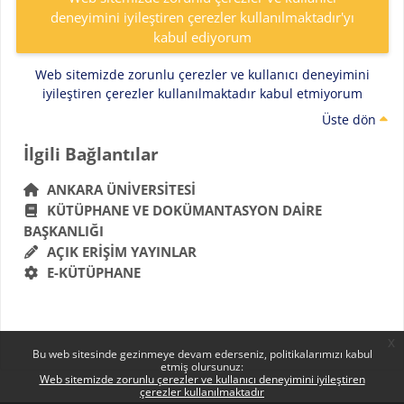
deneyimini iyileştiren çerezler kullanılmaktadır'yı
kabul ediyorum
Web sitemizde zorunlu çerezler ve kullanıcı deneyimini
iyileştiren çerezler kullanılmaktadır kabul etmiyorum
Üste dön
Bloklar
İlgili Bağlantılar 'yı atla
İlgili Bağlantılar
ANKARA ÜNIVERSITESI
KÜTÜPHANE VE DOKÜMANTASYON DAIRE
BAŞKANLIĞI
AÇIK ERIŞIM YAYINLAR
E-KÜTÜPHANE
x
Bu web sitesinde gezinmeye devam ederseniz, politikalarımızı kabul
etmiş olursunuz:
Web sitemizde zorunlu çerezler ve kullanıcı deneyimini iyileştiren
çerezler kullanılmaktadır