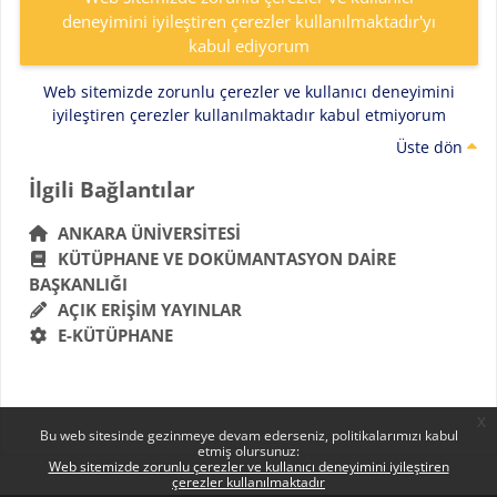
deneyimini iyileştiren çerezler kullanılmaktadır'yı
kabul ediyorum
Web sitemizde zorunlu çerezler ve kullanıcı deneyimini
iyileştiren çerezler kullanılmaktadır kabul etmiyorum
Üste dön
Bloklar
İlgili Bağlantılar 'yı atla
İlgili Bağlantılar
ANKARA ÜNIVERSITESI
KÜTÜPHANE VE DOKÜMANTASYON DAIRE
BAŞKANLIĞI
AÇIK ERIŞIM YAYINLAR
E-KÜTÜPHANE
x
Bu web sitesinde gezinmeye devam ederseniz, politikalarımızı kabul
etmiş olursunuz:
Web sitemizde zorunlu çerezler ve kullanıcı deneyimini iyileştiren
çerezler kullanılmaktadır