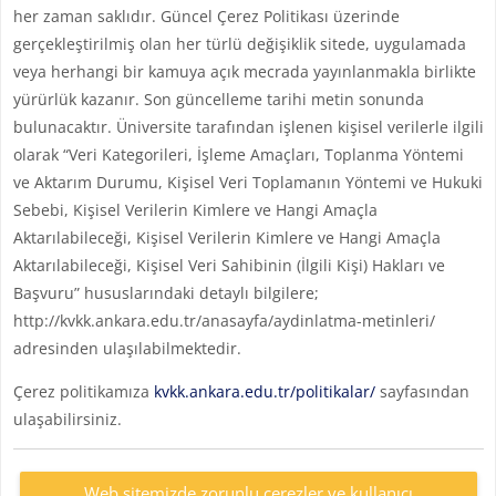
her zaman saklıdır. Güncel Çerez Politikası üzerinde
gerçekleştirilmiş olan her türlü değişiklik sitede, uygulamada
veya herhangi bir kamuya açık mecrada yayınlanmakla birlikte
yürürlük kazanır. Son güncelleme tarihi metin sonunda
bulunacaktır. Üniversite tarafından işlenen kişisel verilerle ilgili
olarak “Veri Kategorileri, İşleme Amaçları, Toplanma Yöntemi
ve Aktarım Durumu, Kişisel Veri Toplamanın Yöntemi ve Hukuki
Sebebi, Kişisel Verilerin Kimlere ve Hangi Amaçla
Aktarılabileceği, Kişisel Verilerin Kimlere ve Hangi Amaçla
Aktarılabileceği, Kişisel Veri Sahibinin (İlgili Kişi) Hakları ve
Başvuru” hususlarındaki detaylı bilgilere;
http://kvkk.ankara.edu.tr/anasayfa/aydinlatma-metinleri/
adresinden ulaşılabilmektedir.
Çerez politikamıza
kvkk.ankara.edu.tr/politikalar/
sayfasından
ulaşabilirsiniz.
Web sitemizde zorunlu çerezler ve kullanıcı