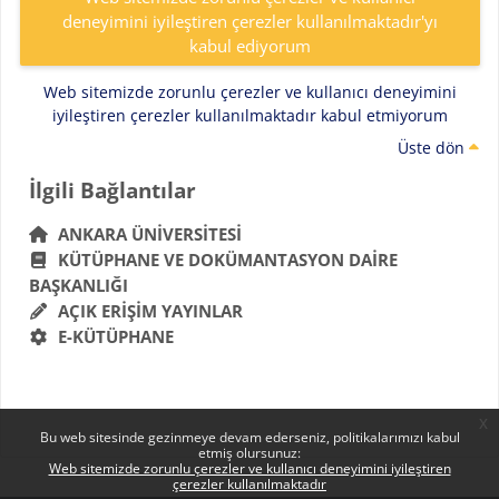
deneyimini iyileştiren çerezler kullanılmaktadır'yı
kabul ediyorum
Web sitemizde zorunlu çerezler ve kullanıcı deneyimini
iyileştiren çerezler kullanılmaktadır kabul etmiyorum
Üste dön
Bloklar
İlgili Bağlantılar 'yı atla
İlgili Bağlantılar
ANKARA ÜNIVERSITESI
KÜTÜPHANE VE DOKÜMANTASYON DAIRE
BAŞKANLIĞI
AÇIK ERIŞIM YAYINLAR
E-KÜTÜPHANE
x
Bu web sitesinde gezinmeye devam ederseniz, politikalarımızı kabul
etmiş olursunuz:
Web sitemizde zorunlu çerezler ve kullanıcı deneyimini iyileştiren
çerezler kullanılmaktadır