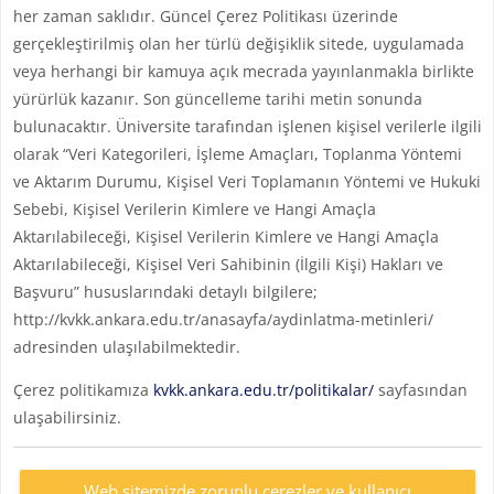
her zaman saklıdır. Güncel Çerez Politikası üzerinde
gerçekleştirilmiş olan her türlü değişiklik sitede, uygulamada
veya herhangi bir kamuya açık mecrada yayınlanmakla birlikte
yürürlük kazanır. Son güncelleme tarihi metin sonunda
bulunacaktır. Üniversite tarafından işlenen kişisel verilerle ilgili
olarak “Veri Kategorileri, İşleme Amaçları, Toplanma Yöntemi
ve Aktarım Durumu, Kişisel Veri Toplamanın Yöntemi ve Hukuki
Sebebi, Kişisel Verilerin Kimlere ve Hangi Amaçla
Aktarılabileceği, Kişisel Verilerin Kimlere ve Hangi Amaçla
Aktarılabileceği, Kişisel Veri Sahibinin (İlgili Kişi) Hakları ve
Başvuru” hususlarındaki detaylı bilgilere;
http://kvkk.ankara.edu.tr/anasayfa/aydinlatma-metinleri/
adresinden ulaşılabilmektedir.
Çerez politikamıza
kvkk.ankara.edu.tr/politikalar/
sayfasından
ulaşabilirsiniz.
Web sitemizde zorunlu çerezler ve kullanıcı