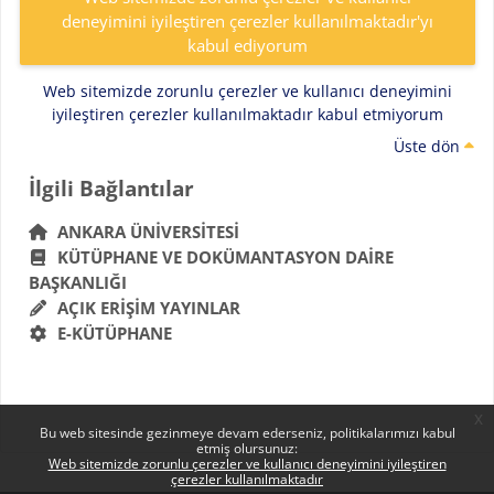
deneyimini iyileştiren çerezler kullanılmaktadır'yı
kabul ediyorum
Web sitemizde zorunlu çerezler ve kullanıcı deneyimini
iyileştiren çerezler kullanılmaktadır kabul etmiyorum
Üste dön
Bloklar
İlgili Bağlantılar 'yı atla
İlgili Bağlantılar
ANKARA ÜNIVERSITESI
KÜTÜPHANE VE DOKÜMANTASYON DAIRE
BAŞKANLIĞI
AÇIK ERIŞIM YAYINLAR
E-KÜTÜPHANE
x
Bu web sitesinde gezinmeye devam ederseniz, politikalarımızı kabul
etmiş olursunuz:
Web sitemizde zorunlu çerezler ve kullanıcı deneyimini iyileştiren
çerezler kullanılmaktadır