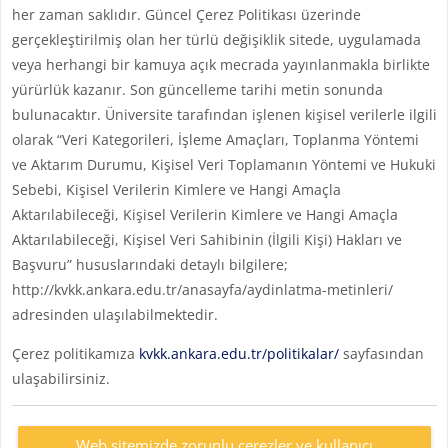
her zaman saklıdır. Güncel Çerez Politikası üzerinde
gerçekleştirilmiş olan her türlü değişiklik sitede, uygulamada
veya herhangi bir kamuya açık mecrada yayınlanmakla birlikte
yürürlük kazanır. Son güncelleme tarihi metin sonunda
bulunacaktır. Üniversite tarafından işlenen kişisel verilerle ilgili
olarak “Veri Kategorileri, İşleme Amaçları, Toplanma Yöntemi
ve Aktarım Durumu, Kişisel Veri Toplamanın Yöntemi ve Hukuki
Sebebi, Kişisel Verilerin Kimlere ve Hangi Amaçla
Aktarılabileceği, Kişisel Verilerin Kimlere ve Hangi Amaçla
Aktarılabileceği, Kişisel Veri Sahibinin (İlgili Kişi) Hakları ve
Başvuru” hususlarındaki detaylı bilgilere;
http://kvkk.ankara.edu.tr/anasayfa/aydinlatma-metinleri/
adresinden ulaşılabilmektedir.
Çerez politikamıza
kvkk.ankara.edu.tr/politikalar/
sayfasından
ulaşabilirsiniz.
Web sitemizde zorunlu çerezler ve kullanıcı