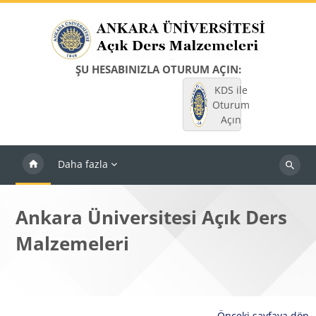
Ana içeriğe git
ŞU HESABINIZLA OTURUM AÇIN:
KDS ile
Oturum
Açın
Daha fazla
Dersleri
ara
Ankara Üniversitesi Açık Ders
Malzemeleri
Önceki sayfaya dön