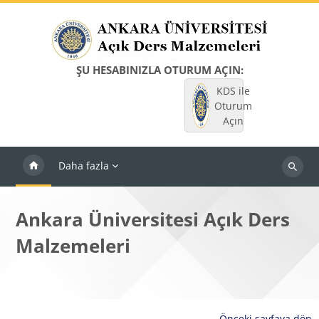
Ana içeriğe git
ŞU HESABINIZLA OTURUM AÇIN:
KDS ile
Oturum
Açın
Daha fazla
Dersleri
ara
Ankara Üniversitesi Açık Ders
Malzemeleri
Önceki sayfaya dön