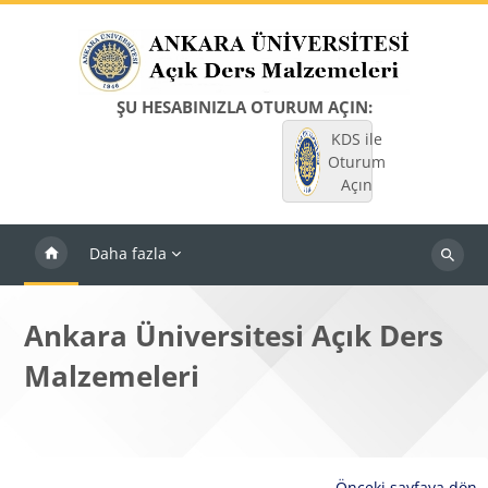
Ana içeriğe git
ŞU HESABINIZLA OTURUM AÇIN:
KDS ile
Oturum
Açın
Daha fazla
Dersleri
ara
Ankara Üniversitesi Açık Ders
Malzemeleri
Önceki sayfaya dön