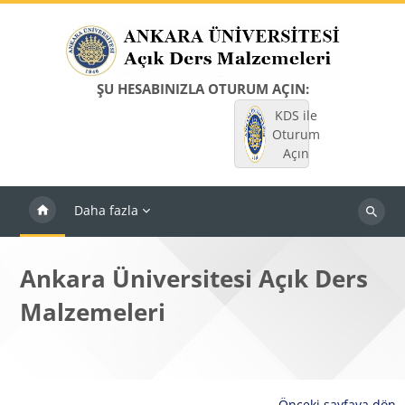
Ana içeriğe git
ŞU HESABINIZLA OTURUM AÇIN:
KDS ile
Oturum
Açın
Daha fazla
Dersleri
ara
Ankara Üniversitesi Açık Ders
Malzemeleri
Önceki sayfaya dön