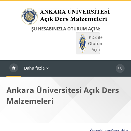
Ana içeriğe git
ŞU HESABINIZLA OTURUM AÇIN:
KDS ile
Oturum
Açın
Daha fazla
Dersleri
ara
Ankara Üniversitesi Açık Ders
Malzemeleri
Önceki sayfaya dön