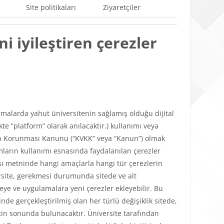
Site politikaları
Ziyaretçiler
i iyileştiren çerezler
ulamalarda yahut üniversitenin sağlamış olduğu dijital
e “platform” olarak anılacaktır.) kullanımı veya
lerin Korunması Kanunu (“KVKK” veya “Kanun”) olmak
mların kullanımı esnasında faydalanılan çerezler
tikası metninde hangi amaçlarla hangi tür çerezlerin
versite, gerekmesi durumunda sitede ve alt
teye ve uygulamalara yeni çerezler ekleyebilir. Bu
de gerçekleştirilmiş olan her türlü değişiklik sitede,
in sonunda bulunacaktır. Üniversite tarafından