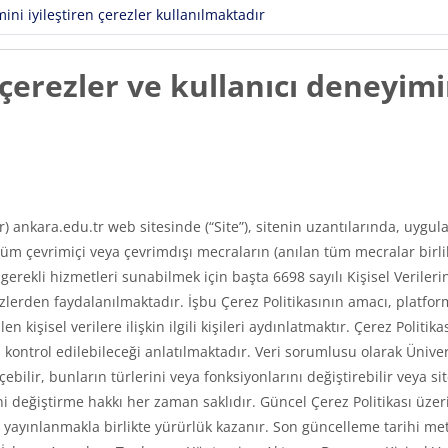
ni iyileştiren çerezler kullanılmaktadır
erezler ve kullanıcı deneyimin
ır) ankara.edu.tr web sitesinde (“Site”), sitenin uzantılarında, uyg
m çevrimiçi veya çevrimdışı mecraların (anılan tüm mecralar birlikt
e gerekli hizmetleri sunabilmek için başta 6698 sayılı Kişisel Veri
erden faydalanılmaktadır. İşbu Çerez Politikasının amacı, platfor
len kişisel verilere ilişkin ilgili kişileri aydınlatmaktır. Çerez Poli
asıl kontrol edilebileceği anlatılmaktadır. Veri sorumlusu olarak Üni
ilir, bunların türlerini veya fonksiyonlarını değiştirebilir veya si
 değiştirme hakkı her zaman saklıdır. Güncel Çerez Politikası üzerin
ayınlanmakla birlikte yürürlük kazanır. Son güncelleme tarihi met