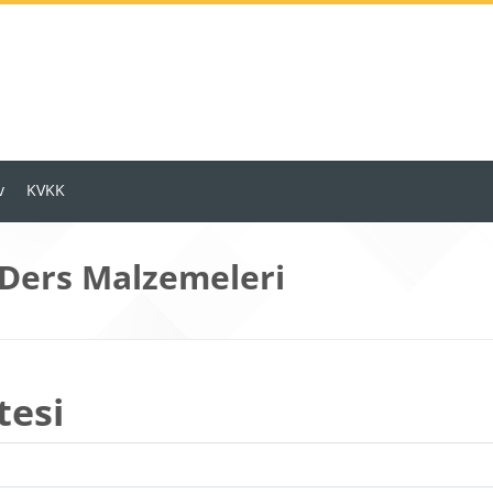
v
KVKK
 Ders Malzemeleri
tesi