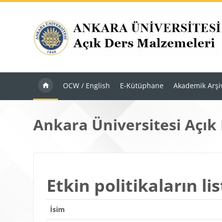
Ana içeriğe git
OCW / English
E-Kütüphane
Akademik Arşi
Ankara Üniversitesi Açık
Etkin politikaların lis
İsim